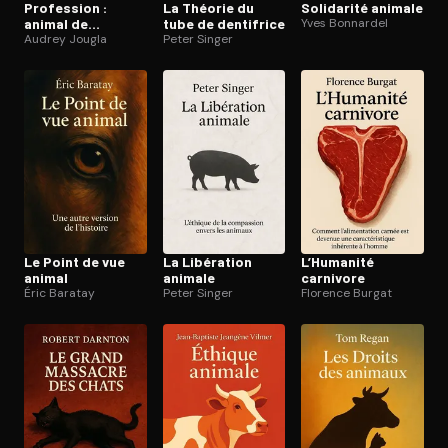
Profession :
La Théorie du
Solidarité animale
animal de
tube de dentifrice
Yves Bonnardel
laboratoire
Audrey Jougla
Peter Singer
Le Point de vue
La Libération
L’Humanité
animal
animale
carnivore
Éric Baratay
Peter Singer
Florence Burgat