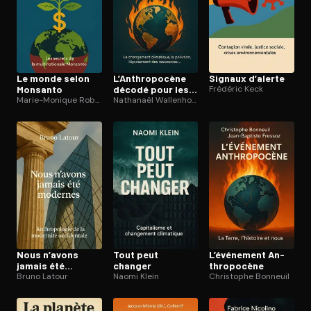
Le monde selon
L’An­thro­po­cène
Signaux d’alerte
Monsanto
décodé pour les
Frédéric Keck
Marie-Monique Robin
humains
Nathanaël Wallenhorst
Nous n’avons
Tout peut
L’événement An­
jamais été
changer
thro­po­cène
modernes
Bruno Latour
Naomi Klein
Christophe Bonneuil