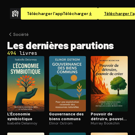
Télécharger l'app
Télécharger
Télécharger l'
Société
Les dernières parutions
494
livres
L’Économie
Gouvernance des
Pouvoir de
symbiotique
biens communs
détruire, pouvoir
Isabelle Delannoy
Elinor Ostrom
de créer
Murray Bookchin