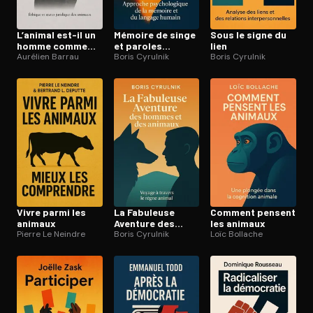
L’animal est-il un
Mémoire de singe
Sous le signe du
homme comme
et paroles
lien
les autres ?
Aurélien Barrau
d’homme
Boris Cyrulnik
Boris Cyrulnik
Vivre parmi les
La Fabuleuse
Comment pensent
animaux
Aventure des
les animaux
Pierre Le Neindre
hommes et des
Boris Cyrulnik
Loïc Bollache
animaux