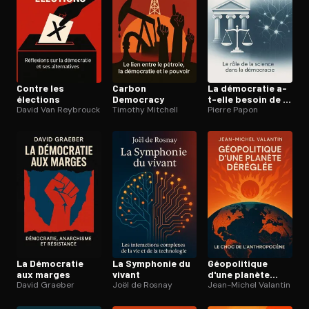
Contre les
Carbon
La démocratie a-
élections
Democracy
t-elle besoin de la
David Van Reybrouck
Timothy Mitchell
science ?
Pierre Papon
La Démocratie
La Symphonie du
Géo­po­li­tique
aux marges
vivant
d'une planète
David Graeber
Joël de Rosnay
déréglée
Jean-Michel Valantin