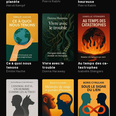
planète
Pierre Rabhi
heureuse
Hervé Kempf
Pierre Rabhi
Ce à quoi nous
Vivre avec le
Au temps des ca­
tenons
trouble
tas­trophes
Émilie Hache
Donna Haraway
Isabelle Stengers