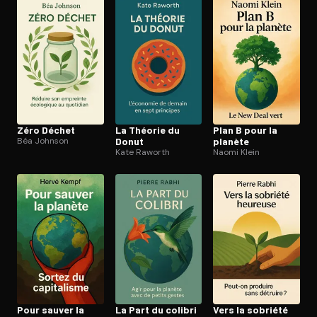
Ouvre l'app Appareil photo, pointe sur le code. C'est gratuit à l
Zéro Déchet
La Théorie du
Plan B pour la
Béa Johnson
Donut
planète
Kate Raworth
Naomi Klein
Pour sauver la
La Part du colibri
Vers la sobriété