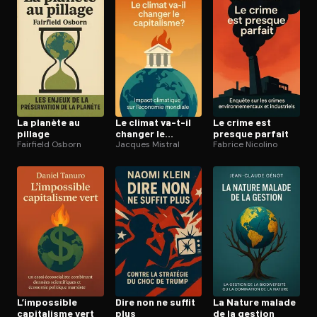
La planète au
Le climat va-t-il
Le crime est
pillage
changer le
presque parfait
Fairfield Osborn
capitalisme ?
Jacques Mistral
Fabrice Nicolino
L’impossible
Dire non ne suffit
La Nature malade
capitalisme vert
plus
de la gestion