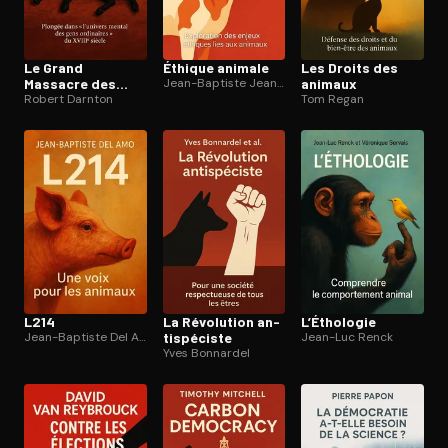
Le Grand
Éthique animale
Les Droits des
Massacre des
Jean-Baptiste Jeangène Vilmer
animaux
chats
Robert Darnton
Tom Regan
L214
La Révolution an­
L’Éthologie
Jean-Baptiste Del Amo
ti­spé­ciste
Jean-Luc Renck
Yves Bonnardel