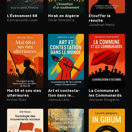
L’Événement 68
Hirak en Algérie
Étouffer la
Emmanuelle Loyer
Omar Benderra
révolte
Jonathan Metzl
Mai 68 et ses vies
Art et contes­ta­
La Commune et
ultérieures
tion dans le
les Communards
Kristin Ross
monde
Jessica Lack
Jacques Rougerie