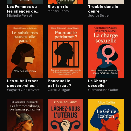
Les Femmes ou
Riot grrrls
Trouble dans le
les silences de
Manon Labry
genre
l’Histoire
Michelle Perrot
Judith Butler
Les subalternes
Pourquoi le
La Charge
peuvent-elles
patriarcat ?
sexuelle
parler ?
Gayatri Chakravorty Spivak
Carol Gilligan
Clémentine Gallot