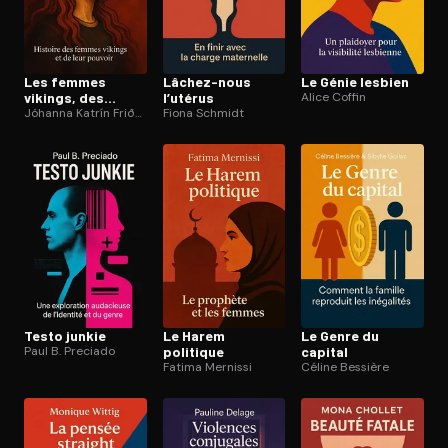
Les femmes
Lâchez-nous
Le Génie lesbien
vikings, des
l’utérus
Alice Coffin
femmes
Jóhanna Katrín Friðriksdóttir
Fiona Schmidt
puissantes
Testo junkie
Le Harem
Le Genre du
Paul B. Preciado
politique
capital
Fatima Mernissi
Céline Bessière