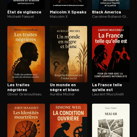
État de vigilance
Malcolm X Speaks
Black America
Michaël Fœssel
Malcolm X
Caroline Rolland-Diamond
Les traites
Un monde en
La France telle
négrières
nègre et blanc
qu’elle est
Olivier Grenouilleau
Aurélia Michel
Laurent Mucchielli