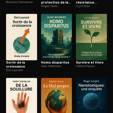
Barbara Demeinex
protection de la
résistance
nature
Roger Heim
contem­po­raine
Cyril Dion
Sortir de la
Homo disparitus
Survivre et Vivre
croissance
Alan Weisman
Céline Pessis
Éloi Laurent