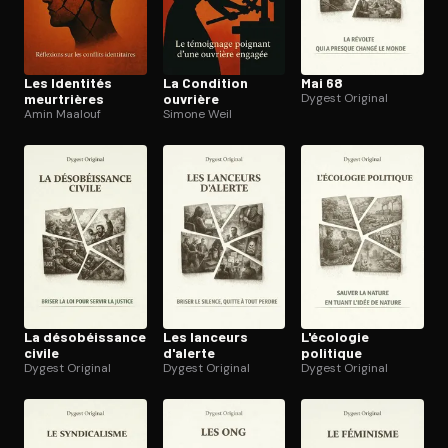
Les Identités
La Condition
Mai 68
meurtrières
ouvrière
Dygest Original
Amin Maalouf
Simone Weil
La déso­béis­sance
Les lanceurs
L'écologie
civile
d'alerte
politique
Dygest Original
Dygest Original
Dygest Original