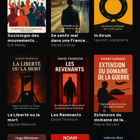
Sociologie des
Se sentir mal
In Girum
mouvements
dans une France
Laurent Jeanpierre
sociaux
Erik Neveu
qui va bien
Hervé Le Bras
La Liberté ou la
Les Revenants
Extension du
mort
David Thomson
domaine de la
Sophie Wahnich
guerre
Pierre Servent