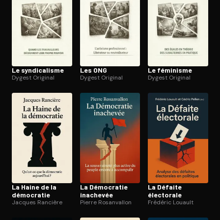
Le syn­di­ca­lisme
Les ONG
Le féminisme
Dygest Original
Dygest Original
Dygest Original
La Haine de la
La Démocratie
La Défaite
démocratie
inachevée
électorale
Jacques Rancière
Pierre Rosanvallon
Frédéric Louault