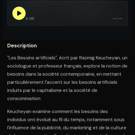
0:00
--:--
Ouvre l'app Appareil photo, pointe sur le code. C'est gratuit à l
Description
"Les Besoins artificiels", écrit par Razmig Keucheyan, un
sociologue et professeur français, explore la notion de
besoins dans la société contemporaine, en mettant
particulièrement l'accent sur les besoins artificiels
induits par le capitalisme et la société de
consommation.
Keucheyan examine comment les besoins des
individus ont évolué au fil du temps, notamment sous
l'influence de la publicité, du marketing et de la culture