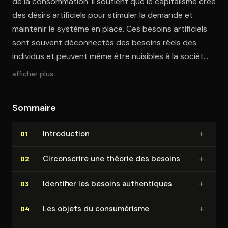
de la consommation. Il soutient que le capitalisme crée
des désirs artificiels pour stimuler la demande et
maintenir le système en place. Ces besoins artificiels
sont souvent déconnectés des besoins réels des
individus et peuvent même être nuisibles à la société
et à l'environnement.
afficher plus
Sommaire
+
In­tro­duc­tion
01
+
Cir­cons­crire une théorie des besoins
02
+
Identifier les besoins au­then­tiques
03
+
Les objets du consu­mé­risme
04