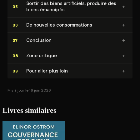
Sortir des biens artificiels, produire des
+
05
biens émancipés
+
De nouvelles consom­ma­tions
06
+
Conclusion
07
+
Zone critique
08
+
Pour aller plus loin
09
Mis à jour le 16 juin 2026
Livres similaires