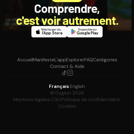
Comprendre,
c'est voir autrement.
Télécharger dans
Disponible sur
l'App Store
Google Play
Accueil
Manifeste
L'app
Explorer
FAQ
Catégories
Contact & Aide
Français
·
English
© Dygest 2026
Mentions légales
·
CGU
·
Politique de confidentialité
·
Cookies