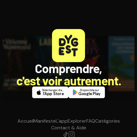
Comprendre,
c'est voir autrement.
Télécharger dans
Disponible sur
l'App Store
Google Play
Accueil
Manifeste
L'app
Explorer
FAQ
Catégories
Contact & Aide