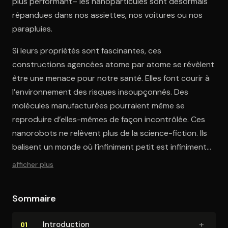
plus performant– les nanoparticules sont désormais
répandues dans nos assiettes, nos voitures ou nos
parapluies.
Si leurs propriétés sont fascinantes, ces
constructions agencées atome par atome se révèlent
être une menace pour notre santé. Elles font courir à
l’environnement des risques insoupçonnés. Des
molécules manufacturées pourraient même se
reproduire d’elles-mêmes de façon incontrôlée. Ces
nanorobots ne relèvent plus de la science-fiction. Ils
balisent un monde où l’infiniment petit est infiniment
profitable. Et ce, avec la bénédiction des pouvoirs
afficher plus
publics, qui ont affecté des fonds considérables aux
nanotechnologies.
Sommaire
+
In­tro­duc­tion
01