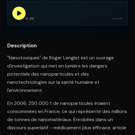
0:00
--:--
Ouvre l'app Appareil photo, pointe sur le code. C'est gratuit à l
Description
"Nanotoxiques" de Roger Lenglet est un ouvrage
d'investigation qui met en lumière les dangers
potentiels des nanoparticules et des
nanotechnologies sur la santé humaine et
l'environnement.
En 2006, 250 000 t de nanoparticules étaient
consommées en France, ce qui représente des millions
de tonnes de nanomatériaux. Enrobées dans un
discours superlatif – médicament plus efficace, article