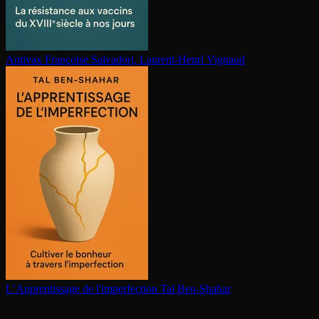
Antivax
Françoise Salvadori, Laurent-Henri Vignaud
L’Ap­pren­tis­sage de l'im­per­fec­tion
Tal Ben-Shahar