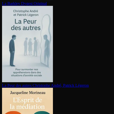
La Barkley
Dygest Original
La Peur des autres
Christophe André, Patrick Légeron