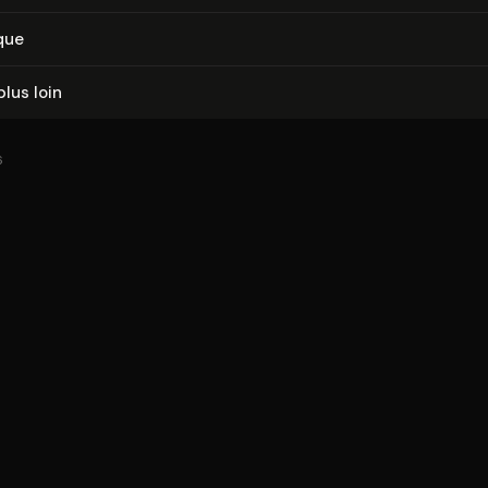
que
plus loin
6