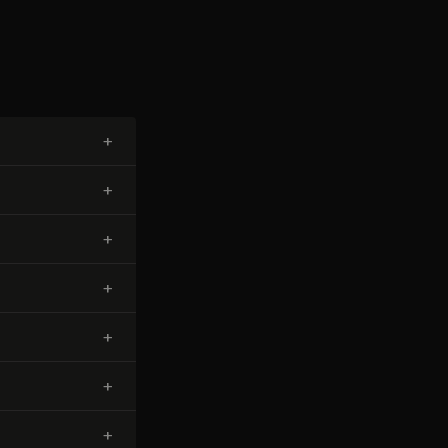
+
+
+
+
+
+
+