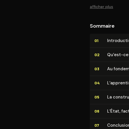
afficher plus
Sommaire
In­tro­duc­t
01
Qu’est-ce 
02
Au fondemen
03
L’ap­pren­t
04
La constru
05
L’État, facte
06
Conclusio
07