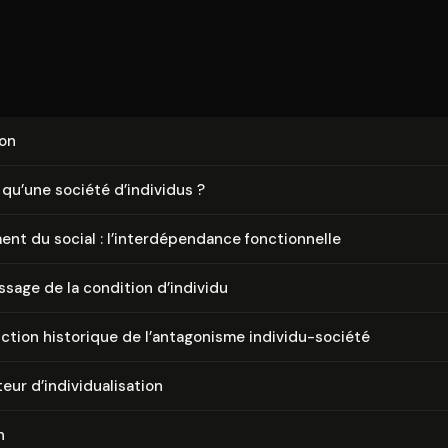
ion
qu’une société d’individus ?
t du social : l’in­ter­dé­pen­dance fonc­tion­nelle
is­sage de la condition d’individu
c­tion historique de l’antagonisme individu-société
ur d’in­di­vi­dua­li­sa­tion
n