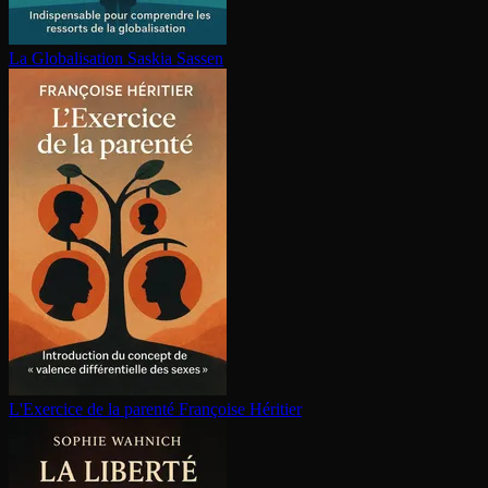
La Glo­ba­li­sa­tion
Saskia Sassen
L'Exercice de la parenté
Françoise Héritier