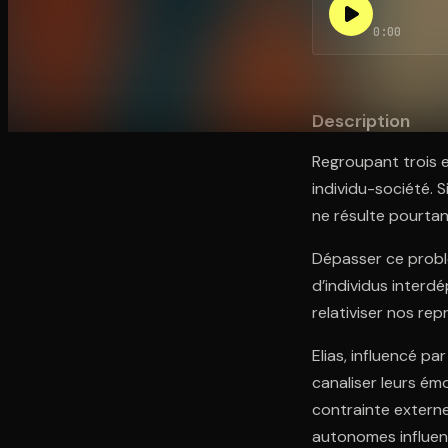
0:00
Ouvre l'app Appareil photo, pointe sur le code. C'est g
Description
Regroupant trois e
individu-société. S
ne résulte pourtant
Dépasser ce probl
d’individus interd
relativiser nos repr
Elias, influencé p
canaliser leurs ém
contrainte extern
autonomes influenc