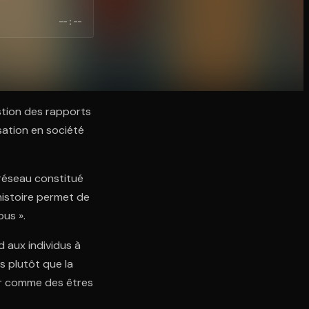
--:--
stion des rapports
isation en société
réseau constitué
 histoire permet de
ous ».
d aux individus à
s plutôt que la
ir comme des êtres