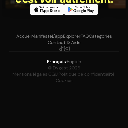
Télécharger dans
Disponible sur
l'App Store
Google Play
Accueil
Manifeste
L'app
Explorer
FAQ
Catégories
Contact & Aide
Français
·
English
© Dygest 2026
Mentions légales
·
CGU
·
Politique de confidentialité
·
Cookies