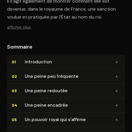
Il s’agit également de montrer comment elle est
devenue, dans le royaume de France, une sanction
voulue et pratiquée par l’État au nom du roi.
afficher plus
Sommaire
+
In­tro­duc­tion
01
+
Une peine peu fréquente
02
+
Une peine redoutée
03
+
Une peine encadrée
04
+
Un pouvoir royal qui s’affirme
05