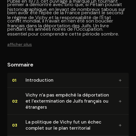
Publié en 1973, cet ouvrage a marqué un tournant
premier a démontré avec brio que, si Pétain pouvait
historiographique, en levant de nombreux tabous sur
bien avoir été l’épée de la France pendant le second
le régime de Vichy et la responsabilité de l'État
conflit mondial, il n’avait en rien été son bouclier
français dans la déportation des Juifs. Un livre
pendant les années noires de l’Occupation.
essentiel pour comprendre cette période sombre.
afficher plus
Sommaire
+
In­tro­duc­tion
01
Vichy n’a pas empêché la déportation
+
et l’ex­ter­mi­na­tion de Juifs français ou
02
étrangers
La politique de Vichy fut un échec
+
03
complet sur le plan territorial