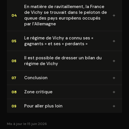
En matière de ra­vi­taille­ment, la France
de Vichy se trouvait dans le peloton de
+
04
queue des pays européens occupés
par l’Allemagne
Le régime de Vichy a connu ses «
+
05
gagnants » et ses « perdants »
Il est possible de dresser un bilan du
+
06
régime de Vichy
+
Conclusion
07
+
Zone critique
08
+
Pour aller plus loin
09
Mis à jour le 15 juin 2026