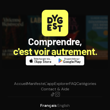
Comprendre,
c'est voir autrement.
Télécharger dans
Disponible sur
l'App Store
Google Play
Accueil
Manifeste
L'app
Explorer
FAQ
Catégories
Contact & Aide
Français
·
English