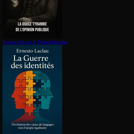
Tocqueville sur X
Dygest Original