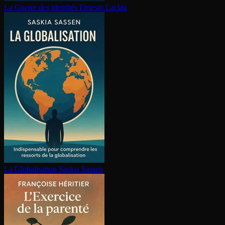
La Guerre des identités
Ernesto Laclau
La Glo­ba­li­sa­tion
Saskia Sassen