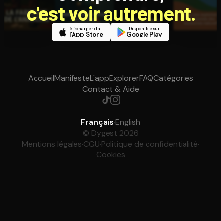
c'est voir autrement.
Télécharger dans
Disponible sur
l'App Store
Google Play
Accueil
Manifeste
L'app
Explorer
FAQ
Catégories
Contact & Aide
Français
·
English
© Dygest 2026
Mentions légales
·
CGU
·
Politique de confidentialité
·
Cookies