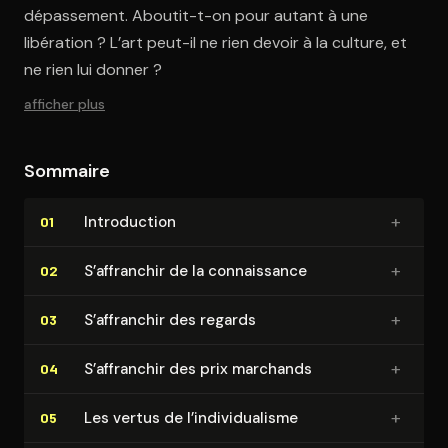
dépassement. Aboutit-t-on pour autant à une
libération ? L’art peut-il ne rien devoir à la culture, et
ne rien lui donner ?
afficher plus
Sommaire
+
In­tro­duc­tion
01
+
S’affranchir de la connais­sance
02
+
S’affranchir des regards
03
+
S’affranchir des prix marchands
04
+
Les vertus de l’in­di­vi­dua­lisme
05