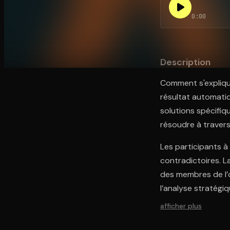
0:00
Ouvre l'app Appareil photo, pointe sur le code. C'est g
Description
Comment s'explique 
résultat automati
solutions spécifiq
résoudre à travers 
Les participants à
contradictoires. L
des membres de l’o
l’analyse stratégi
afficher plus