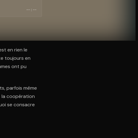
--:--
st en rien le
te toujours en
ommes ont pu
nts, parfois même
t la coopération
quoi se consacre