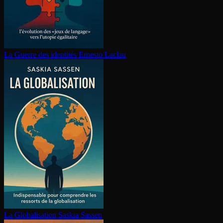
La Guerre des identités
Ernesto Laclau
La Glo­ba­li­sa­tion
Saskia Sassen