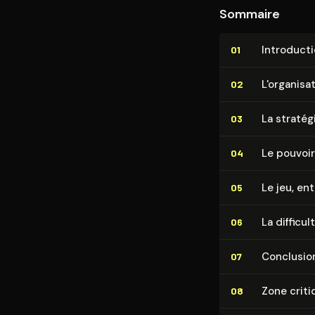
Sommaire
In­tro­duc­t
01
L'or­ga­ni­s
02
La stratég
03
Le pouvoir
04
Le jeu, en
05
La difficu
06
Conclusio
07
Zone criti
08