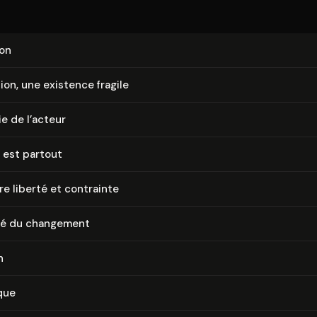
ion
a­tion, une existence fragile
ie de l’acteur
 est partout
tre liberté et contrainte
lté du changement
n
que