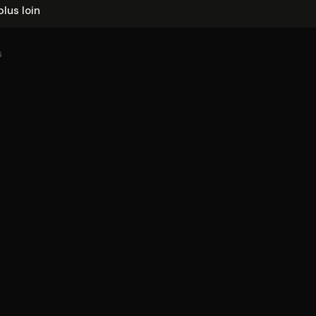
plus loin
6