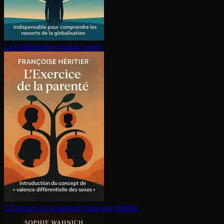
La Glo­ba­li­sa­tion
Saskia Sassen
L'Exercice de la parenté
Françoise Héritier