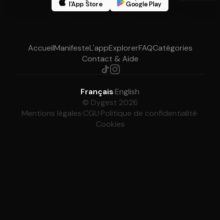
l'App Store
Google Play
Accueil
Manifeste
L'app
Explorer
FAQ
Catégories
Contact & Aide
Français
·
English
© Dygest 2026
Mentions légales
·
CGU
·
Politique de confidentialité
·
Cookies