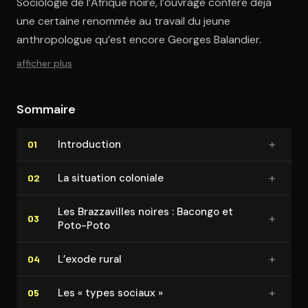
Sociologie de l’Afrique noire, l’ouvrage confère déjà
une certaine renommée au travail du jeune
anthropologue qu’est encore Georges Balandier.
afficher plus
Sommaire
+
In­tro­duc­tion
01
+
La situation coloniale
02
Les Braz­za­villes noires : Bacongo et
+
03
Poto-Poto
+
L’exode rural
04
+
Les « types sociaux »
05