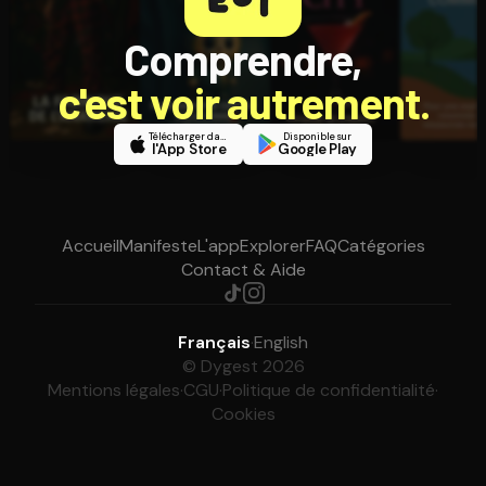
Comprendre,
c'est voir autrement.
Télécharger dans
Disponible sur
l'App Store
Google Play
Accueil
Manifeste
L'app
Explorer
FAQ
Catégories
Contact & Aide
Français
·
English
© Dygest 2026
Mentions légales
·
CGU
·
Politique de confidentialité
·
Cookies