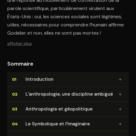
une réponse au mouvement de contestation de la
parole scientifique, particulièrement virulent aux
États-Unis : oui, les sciences sociales sont légitimes,
utiles, nécessaires pour comprendre l’humain affirme
Godelier et non, elles ne sont pas mortes !
afficher plus
Sommaire
+
In­tro­duc­tion
01
+
L’an­thro­po­lo­gie, une discipline ambiguë
02
+
An­thro­po­lo­gie et géo­po­li­tique
03
+
Le Symbolique et l’Imaginaire
04