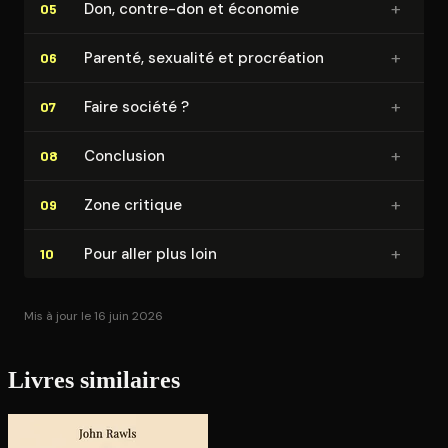
+
Don, contre-don et économie
05
+
Parenté, sexualité et procréation
06
+
Faire société ?
07
+
Conclusion
08
+
Zone critique
09
+
Pour aller plus loin
10
Mis à jour le 16 juin 2026
Livres similaires