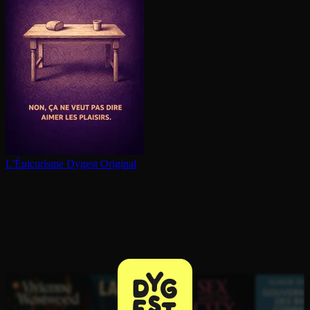
L'Épi­cu­risme
Dygest Original