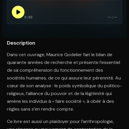
0:00
--:--
Ouvre l'app Appareil photo, pointe sur le code. C'est gratuit à l
Description
Dans cet ouvrage, Maurice Godelier fait le bilan de
quarante années de recherche et présente l’essentiel
de sa compréhension du fonctionnement des
sociétés humaines, de ce qui assure leur pérennité. Au
cœur de son analyse : le poids symbolique du politico-
religieux, l’alliance du pouvoir et de la légitimité qui
amène les individus à « faire société », à obéir à des
règles sans s’en rendre compte.
Ce livre est aussi un plaidoyer pour l’anthropologie,