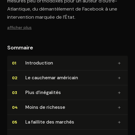
mesures peu orthodoxes pour un auteur d’outre-
Atlantique, du démantèlement de Facebook à une
intervention marquée de l’État.
afficher plus
Sommaire
+
In­tro­duc­tion
01
+
Le cauchemar américain
02
+
Plus d’inégalités
03
+
Moins de richesse
04
+
La faillite des marchés
05