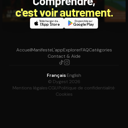
Comprendre,
c'est voir autrement.
Télécharger dans
Disponible sur
l'App Store
Google Play
Accueil
Manifeste
L'app
Explorer
FAQ
Catégories
Contact & Aide
Français
·
English
© Dygest 2026
Mentions légales
·
CGU
·
Politique de confidentialité
·
Cookies