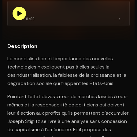
0:00
--:--
Ouvre l'app Appareil photo, pointe sur le code. C'est gratuit à l
Description
La mondialisation et l’importance des nouvelles
technologies n’expliquent pas à elles seules la
désindustrialisation, la faiblesse de la croissance et la
dégradation sociale qui frappent les États-Unis.
Pointant l’effet dévastateur de marchés laissés à eux-
mêmes et la responsabilité de politiciens qui doivent
leur élection aux profits qu’ils permettent d’accumuler,
Joseph Stiglitz se livre à une analyse sans concession
du capitalisme à l’américaine. Et il propose des