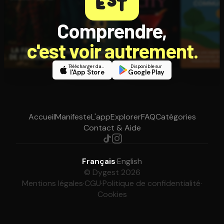
Comprendre,
c'est voir autrement.
Télécharger dans
Disponible sur
l'App Store
Google Play
Accueil
Manifeste
L'app
Explorer
FAQ
Catégories
Contact & Aide
Français
·
English
© Dygest 2026
Mentions légales
·
CGU
·
Politique de confidentialité
·
Cookies