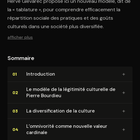
Hervé Glevarec propose ici un nouveau modèle, dit de
la « tablature », pour comprendre efficacement la
répartition sociale des pratiques et des goûts
culturels dans une société plus diversifiée.
afficher plus
Sommaire
+
In­tro­duc­tion
01
Le modèle de la légitimité culturelle de
+
02
Pierre Bourdieu
+
La di­ver­si­fi­ca­tion de la culture
03
L’omnivorité comme nouvelle valeur
+
04
cardinale