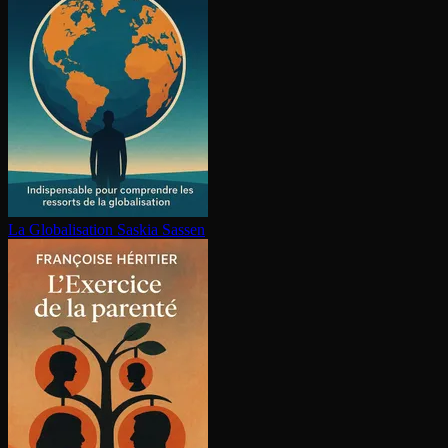
La Glo­ba­li­sa­tion
Saskia Sassen