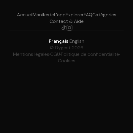
Accueil
Manifeste
L'app
Explorer
FAQ
Catégories
Contact & Aide
Français
·
English
© Dygest 2026
Mentions légales
·
CGU
·
Politique de confidentialité
·
Cookies