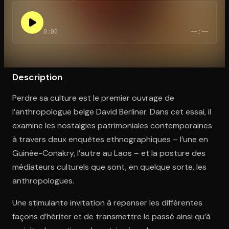
0:00
--:--
Ouvre l'app Appareil photo, pointe sur le code. C'est gratuit à l
Description
Perdre sa culture est le premier ouvrage de
l’anthropologue belge David Berliner. Dans cet essai, il
examine les nostalgies patrimoniales contemporaines
à travers deux enquêtes ethnographiques – l’une en
Guinée-Conakry, l’autre au Laos – et la posture des
médiateurs culturels que sont, en quelque sorte, les
anthropologues.
Une stimulante invitation à repenser les différentes
façons d’hériter et de transmettre le passé ainsi qu’à