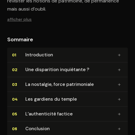
revisiter les notions de patrimoine, de permanence
mais aussi d’oubli.
afficher plus
Sommaire
+
In­tro­duc­tion
01
+
Une disparition inquiétante ?
02
+
La nostalgie, force pa­tri­mo­niale
03
+
Les gardiens du temple
04
+
L’au­then­ti­ci­té factice
05
+
Conclusion
06