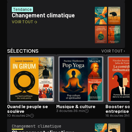
Tendance
Changement climatique
Ouvre l'app Appareil photo, pointe sur le code. C'est gratuit à l
VOIR TOUT ›
SÉLECTIONS
VOIR TOUT ›
Quand le peuple se
Musique & culture
Booster so
soulève
entreprise
3 écoutes
·
36 min
10 écoutes
·
2h
16 écoutes
·
3h12
Changement climatique