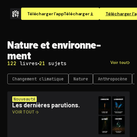
Télécharger l'app
Télécharger
Télécharger l'
Nature et en­vi­ron­ne­
ment
Voir tout
122
livres
21
sujets
Changement climatique
Nature
An­thro­po­cène
Nouveauté
Les dernières parutions.
VOIR TOUT ›