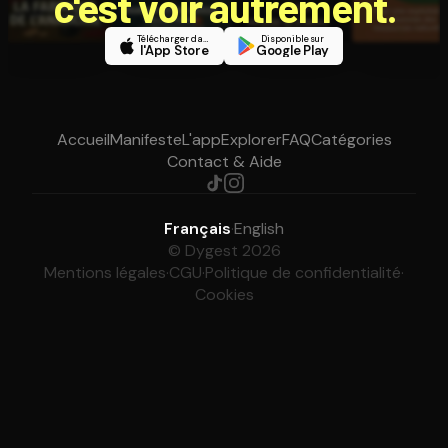
c'est voir autrement.
Télécharger dans
Disponible sur
l'App Store
Google Play
Accueil
Manifeste
L'app
Explorer
FAQ
Catégories
Contact & Aide
Français
·
English
© Dygest 2026
Mentions légales
·
CGU
·
Politique de confidentialité
·
Cookies