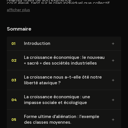
coût élevé, tant sur le plan individuel que collectif.
afficher plus
Sommaire
+
In­tro­duc­tion
01
La croissance économique : le nouveau
+
02
« sacré » des sociétés in­dus­trielles
La croissance nous a-t-elle ôté notre
+
03
liberté atavique ?
La croissance économique : une
+
04
impasse sociale et écologique
Forme ultime d’aliénation : l’exemple
+
05
des classes moyennes.