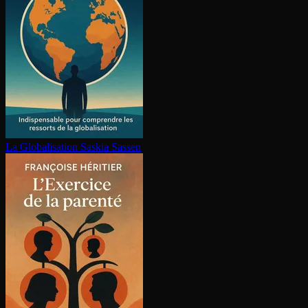
La Glo­ba­li­sa­tion
Saskia Sassen