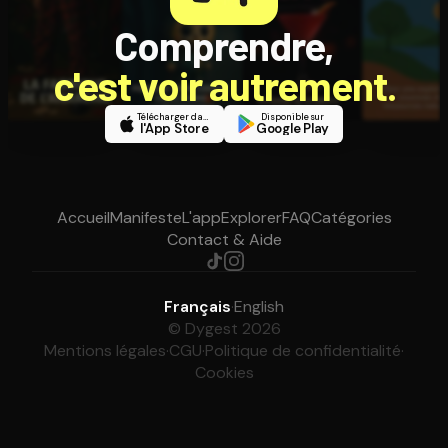
Comprendre,
c'est voir autrement.
Télécharger dans
Disponible sur
l'App Store
Google Play
Accueil
Manifeste
L'app
Explorer
FAQ
Catégories
Contact & Aide
Français
·
English
© Dygest 2026
Mentions légales
·
CGU
·
Politique de confidentialité
·
Cookies