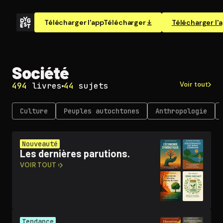
Télécharger l'app
Télécharger
Télécharger l'
Société
Voir tout
494
livres
44
sujets
Culture
Peuples autochtones
An­thro­po­lo­gie
Nouveauté
Les dernières parutions.
VOIR TOUT ›
Tendance