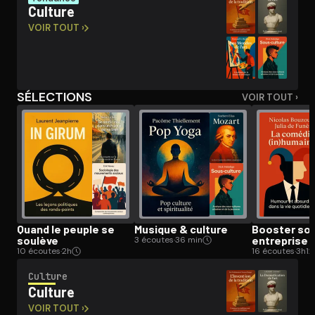
Culture
VOIR TOUT ›
Ouvre l'app Appareil photo, pointe sur le code. C'est gratuit à l
SÉLECTIONS
VOIR TOUT ›
Quand le peuple se
Musique & culture
Booster so
soulève
entreprise
3 écoutes
·
36 min
10 écoutes
·
2h
16 écoutes
·
3h12
Culture
Culture
VOIR TOUT ›