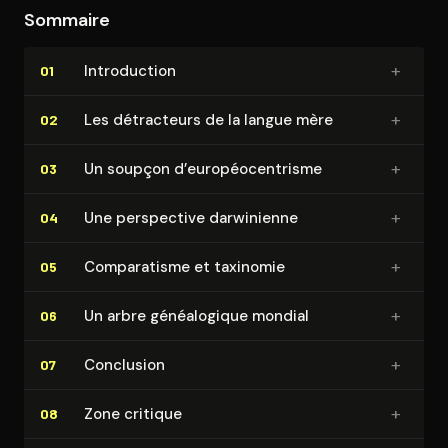
Sommaire
+
In­tro­duc­tion
01
+
Les détracteurs de la langue mère
02
+
Un soupçon d’eu­ro­péo­cen­trisme
03
+
Une perspective darwinienne
04
+
Com­pa­ra­tisme et taxinomie
05
+
Un arbre gé­néa­lo­gique mondial
06
+
Conclusion
07
+
Zone critique
08