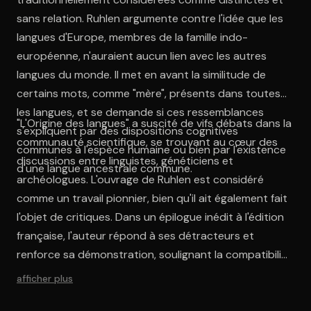
sans relation. Ruhlen argumente contre l'idée que les
langues d'Europe, membres de la famille indo-
européenne, n'auraient aucun lien avec les autres
langues du monde. Il met en avant la similitude de
certains mots, comme "mère", présents dans toutes
les langues, et se demande si ces ressemblances
"L'Origine des langues" a suscité de vifs débats dans la
s'expliquent par des dispositions cognitives
communauté scientifique, se trouvant au cœur des
communes à l'espèce humaine ou bien par l'existence
discussions entre linguistes, généticiens et
d'une langue ancestrale commune.
archéologues. L'ouvrage de Ruhlen est considéré
comme un travail pionnier, bien qu'il ait également fait
l'objet de critiques. Dans un épilogue inédit à l'édition
française, l'auteur répond à ses détracteurs et
renforce sa démonstration, soulignant la compatibilité
de son hypothèse avec les données fournies par
afficher plus
l'archéologie et la génétique des populations.