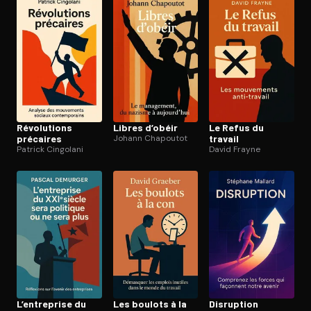
Ouvre l'app Appareil photo, pointe sur le code. C'est gratuit à l
Révolutions
Libres d’obéir
Le Refus du
précaires
Johann Chapoutot
travail
Patrick Cingolani
David Frayne
L’entreprise du
Les boulots à la
Disruption