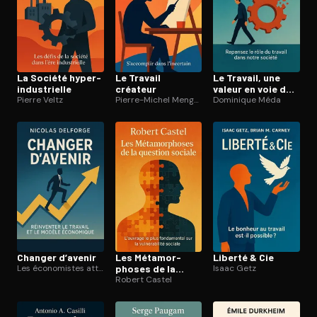
La Société hyper-
Le Travail
Le Travail, une
in­dus­trielle
créateur
valeur en voie de
Pierre Veltz
Pierre-Michel Menger
disparition ?
Dominique Méda
Changer d’avenir
Les Mé­ta­mor­
Liberté & Cie
Les économistes atterrés
phoses de la
Isaac Getz
question sociale
Robert Castel