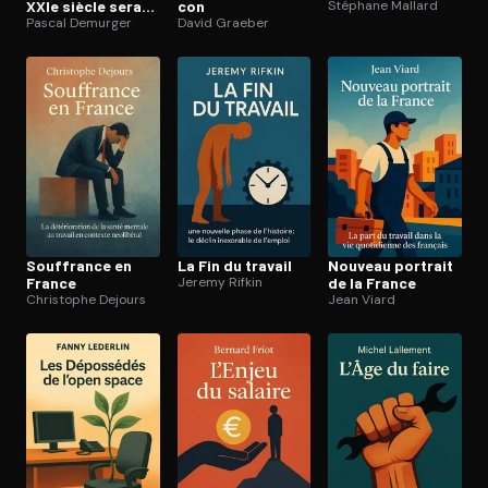
XXIe siècle sera
con
Stéphane Mallard
politique ou ne
Pascal Demurger
David Graeber
sera plus
Souffrance en
La Fin du travail
Nouveau portrait
France
Jeremy Rifkin
de la France
Christophe Dejours
Jean Viard