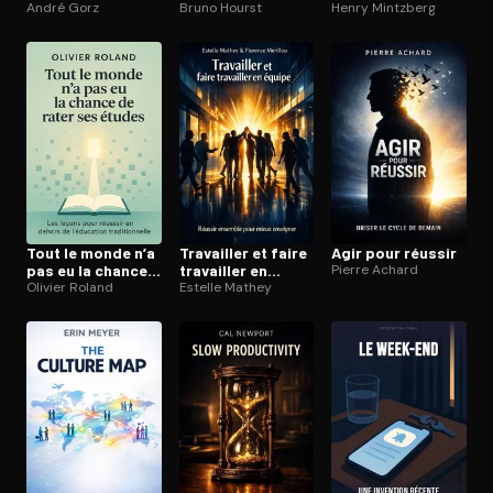
André Gorz
Bruno Hourst
Henry Mintzberg
Tout le monde n’a
Travailler et faire
Agir pour réussir
pas eu la chance
travailler en
Pierre Achard
de rater ses
Olivier Roland
équipe
Estelle Mathey
études