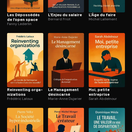
Les Dépossédés
L'Enjeu du salaire
L’Âge du faire
de l’open space
Bernard Friot
Michel Lallement
Fanny Lederlin
Reinventing or­ga­
Le Management
Moi, petite
ni­za­tions
désincarné
entreprise
Frédéric Laloux
Marie-Anne Dujarier
Sarah Abdelnour