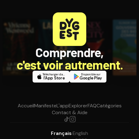
Comprendre,
c'est voir autrement.
Télécharger dans
Disponible sur
l'App Store
Google Play
Accueil
Manifeste
L'app
Explorer
FAQ
Catégories
Contact & Aide
Français
·
English