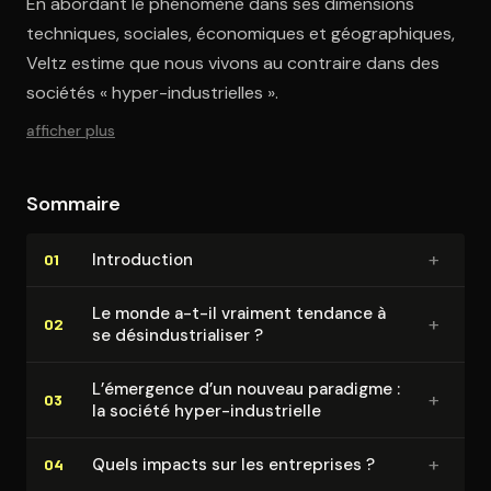
En abordant le phénomène dans ses dimensions
techniques, sociales, économiques et géographiques,
Veltz estime que nous vivons au contraire dans des
sociétés « hyper-industrielles ».
afficher plus
Sommaire
+
In­tro­duc­tion
01
Le monde a-t-il vraiment tendance à
+
02
se dés­in­dus­tria­li­ser ?
L’émergence d’un nouveau paradigme :
+
03
la société hyper-in­dus­trielle
+
Quels impacts sur les entreprises ?
04