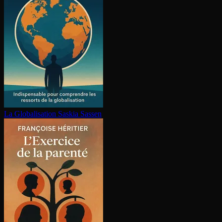
La Glo­ba­li­sa­tion
Saskia Sassen