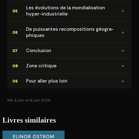
Les évolutions de la mon­dia­li­sa­tion
+
05
hyper-in­dus­trielle
De puissantes re­com­po­si­tions géo­gra­
+
06
phiques
+
Conclusion
07
+
Zone critique
08
+
Pour aller plus loin
09
Mis à jour le 16 juin 2026
Livres similaires