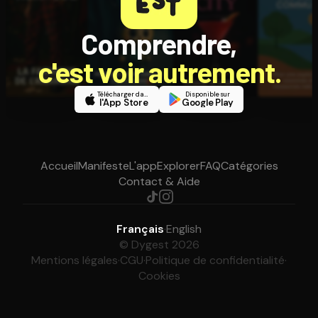
Comprendre,
c'est voir autrement.
Télécharger dans
Disponible sur
l'App Store
Google Play
Accueil
Manifeste
L'app
Explorer
FAQ
Catégories
Contact & Aide
Français
·
English
© Dygest 2026
Mentions légales
·
CGU
·
Politique de confidentialité
·
Cookies