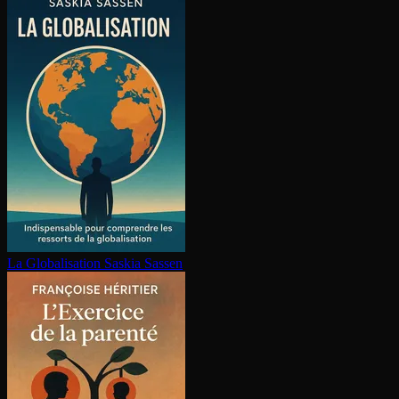
La Glo­ba­li­sa­tion
Saskia Sassen