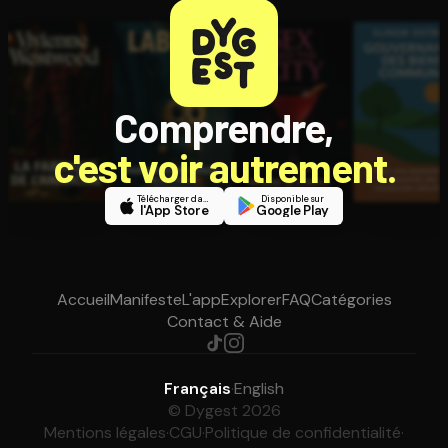
Comprendre,
c'est voir autrement.
Télécharger dans
Disponible sur
l'App Store
Google Play
Accueil
Manifeste
L'app
Explorer
FAQ
Catégories
Contact & Aide
Français
·
English
© Dygest 2026
Mentions légales
·
CGU
·
Politique de confidentialité
·