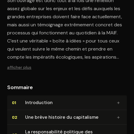
Son ouvrage est donc tout à la fois une réflexion
assez globale sur les enjeux et les défis auxquels les
grandes entreprises doivent faire face actuellement,
mais aussi un témoignage extrêmement concret des
processus qui fonctionnent au quotidien à la MAIF.
C’est une véritable « boîte à idées » pour tous ceux
qui veulent suivre le même chemin et prendre en
compte les impératifs écologiques, les aspirations
sociales des salariés et les injonctions des clients-
afficher plus
consommateurs.
Sommaire
+
In­tro­duc­tion
01
+
Une brève histoire du capitalisme
02
La res­pon­sa­bi­li­té politique des