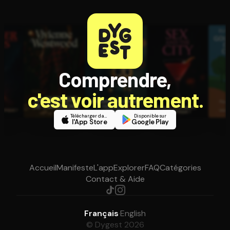
Comprendre,
c'est voir autrement.
Télécharger dans
Disponible sur
l'App Store
Google Play
Accueil
Manifeste
L'app
Explorer
FAQ
Catégories
Contact & Aide
Français
·
English
© Dygest 2026