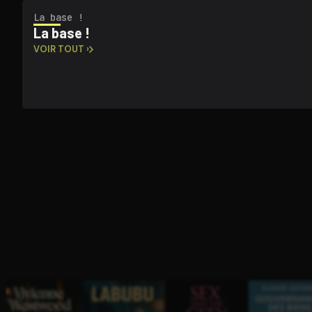
La base !
La base !
VOIR TOUT ›