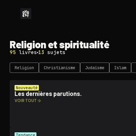
Religion et spi­ri­tua­li­té
95
livres
13
sujets
Religion
Chris­tia­nisme
Judaïsme
Islam
Nouveauté
Les dernières parutions.
VOIR TOUT ›
Tendance