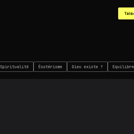
Télé
Spi­ri­tua­li­té
Ésotérisme
Dieu existe ?
Equilibre