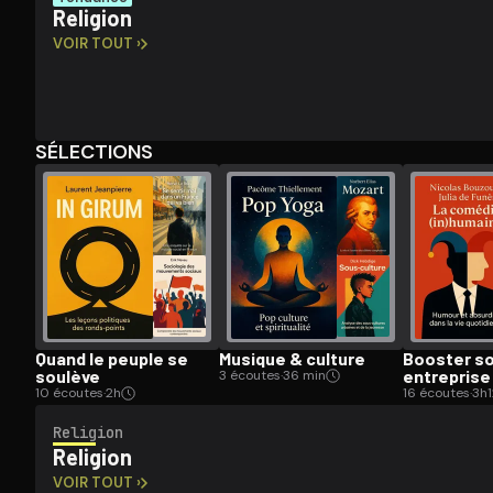
Religion
VOIR TOUT ›
Ouvre l'app Appareil photo, pointe sur le code. C'est g
SÉLECTIONS
Quand le peuple se
Musique & culture
Booster s
soulève
entreprise
3 écoutes
·
36 min
10 écoutes
·
2h
16 écoutes
·
3h1
Religion
Religion
VOIR TOUT ›