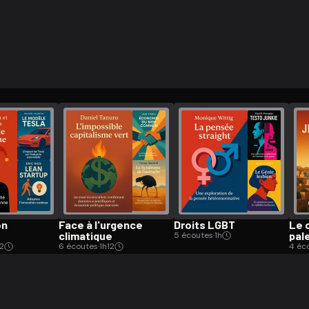
ratuit à l'essai.
on
Face à l'urgence
Droits LGBT
Le c
climatique
pal
5 écoutes
·
1h
2
6 écoutes
·
1h12
4 éc