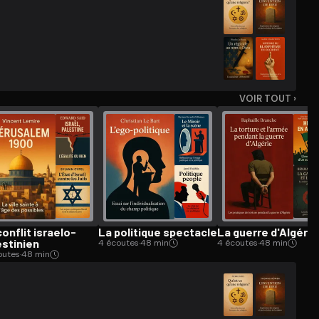
VOIR TOUT ›
onflit israelo-
La politique spectacle
La guerre d'Algérie
estinien
4 écoutes
·
48 min
4 écoutes
·
48 min
outes
·
48 min