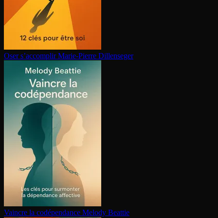
Oser s’accomplir
Marie-Pierre Dillenseger
Vaincre la co­dé­pen­dance
Melody Beattie