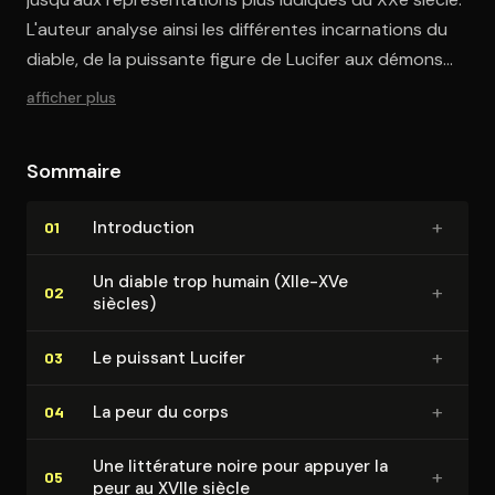
L'auteur analyse ainsi les différentes incarnations du
diable, de la puissante figure de Lucifer aux démons
plus intériorisés, en passant par les sorcières brûlées
afficher plus
sur les bûchers
Sommaire
+
In­tro­duc­tion
01
Un diable trop humain (XIIe-XVe
+
02
siècles)
+
Le puissant Lucifer
03
+
La peur du corps
04
Une littérature noire pour appuyer la
+
05
peur au XVIIe siècle