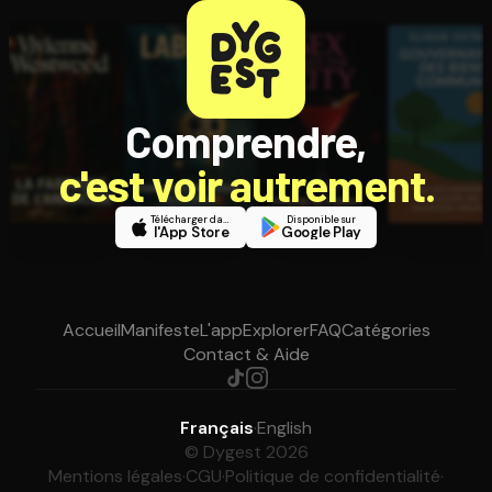
Comprendre,
c'est voir autrement.
Télécharger dans
Disponible sur
l'App Store
Google Play
Accueil
Manifeste
L'app
Explorer
FAQ
Catégories
Contact & Aide
Français
·
English
© Dygest 2026
Mentions légales
·
CGU
·
Politique de confidentialité
·