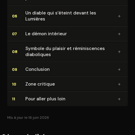
Un diable qui s’éteint devant les
+
06
Lumières
+
Le démon intérieur
07
Symbole du plaisir et ré­mi­nis­cences
+
08
diaboliques
+
Conclusion
09
+
Zone critique
10
+
Pour aller plus loin
11
Mis à jour le 16 juin 2026