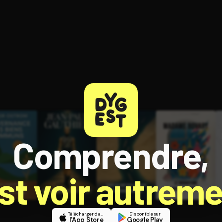
ratuit à l'essai.
Comprendre,
est voir autreme
Télécharger dans
Disponible sur
l'App Store
Google Play