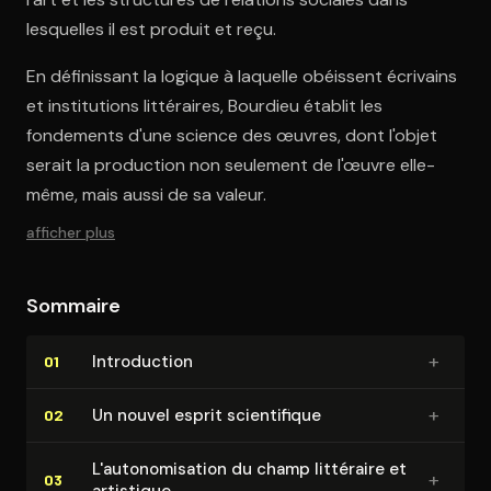
lesquelles il est produit et reçu.
En définissant la logique à laquelle obéissent écrivains
et institutions littéraires, Bourdieu établit les
fondements d'une science des œuvres, dont l'objet
serait la production non seulement de l'œuvre elle-
même, mais aussi de sa valeur.
afficher plus
Sommaire
+
In­tro­duc­tion
01
+
Un nouvel esprit scien­ti­fique
02
L'au­to­no­mi­sa­tion du champ littéraire et
+
03
artistique