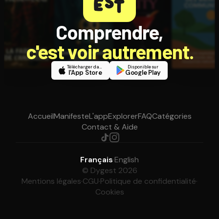
Comprendre,
c'est voir autrement.
Télécharger dans
Disponible sur
l'App Store
Google Play
Accueil
Manifeste
L'app
Explorer
FAQ
Catégories
Contact & Aide
Français
·
English
© Dygest 2026
Mentions légales
·
CGU
·
Politique de confidentialité
·
Cookies