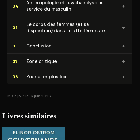
An­thro­po­lo­gie et psy­cha­na­lyse au
+
04
service du masculin
Le corps des femmes (et sa
+
05
disparition) dans la lutte féministe
+
Conclusion
06
+
Zone critique
07
+
Pour aller plus loin
08
Mis à jour le 16 juin 2026
Livres similaires