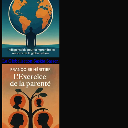
La Glo­ba­li­sa­tion
Saskia Sassen