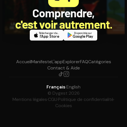
Comprendre,
c'est voir autrement.
Télécharger dans
Disponible sur
l'App Store
Google Play
Accueil
Manifeste
L'app
Explorer
FAQ
Catégories
Contact & Aide
Français
·
English
© Dygest 2026
Mentions légales
·
CGU
·
Politique de confidentialité
·
Cookies