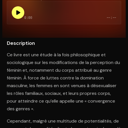
0:00
--:--
Ouvre l'app Appareil photo, pointe sur le code. C'est gratuit à l
Description
Ce livre est une étude à la fois philosophique et
sociologique sur les modifications de la perception du
féminin et, notamment du corps attribué au genre
féminin. À force de luttes contre la domination
masculine, les femmes en sont venues à désexualiser
les rôles familiaux, sociaux, et leurs propres corps,
pour atteindre ce qu’elle appelle une « convergence
des genres ».
Cependant, malgré une multitude de potentialités, de