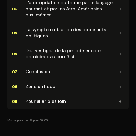
L’ap­pro­pria­tion du terme par le langage
+
courant et par les Afro-Américains
04
eux-mêmes
La symp­to­ma­ti­sa­tion des opposants
+
05
politiques
Des vestiges de la période encore
+
06
pernicieux aujourd’hui
+
Conclusion
07
+
Zone critique
08
+
Pour aller plus loin
09
Mis à jour le 16 juin 2026