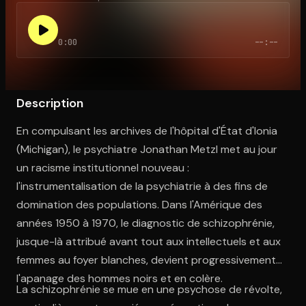
0:00
--:--
Ouvre l'app Appareil photo, pointe sur le code. C'est gratuit à l
Description
En compulsant les archives de l'hôpital d'État d'Ionia
(Michigan), le psychiatre Jonathan Metzl met au jour
un racisme institutionnel nouveau :
l'instrumentalisation de la psychiatrie à des fins de
domination des populations. Dans l'Amérique des
années 1950 à 1970, le diagnostic de schizophrénie,
jusque-là attribué avant tout aux intellectuels et aux
femmes au foyer blanches, devient progressivement
l'apanage des hommes noirs et en colère.
La schizophrénie se mue en une psychose de révolte,