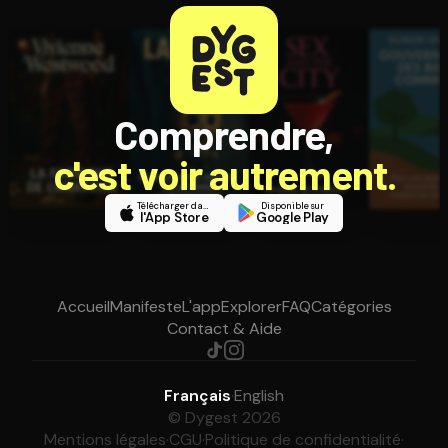
Comprendre,
c'est voir autrement.
Télécharger dans
Disponible sur
l'App Store
Google Play
Accueil
Manifeste
L'app
Explorer
FAQ
Catégories
Contact & Aide
Français
·
English
© Dygest 2026
Mentions légales
·
CGU
·
Politique de confidentialité
·