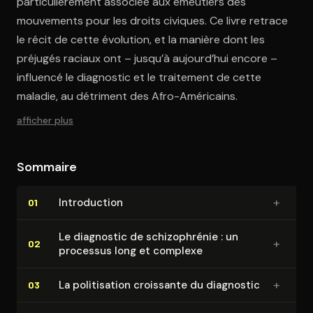
particulièrement associée aux émeutiers des
mouvements pour les droits civiques. Ce livre retrace
le récit de cette évolution, et la manière dont les
préjugés raciaux ont – jusqu’à aujourd’hui encore –
influencé le diagnostic et le traitement de cette
maladie, au détriment des Afro-Américains.
afficher plus
Sommaire
+
In­tro­duc­tion
01
Le diagnostic de schi­zo­phré­nie : un
+
02
processus long et complexe
+
La po­li­ti­sa­tion croissante du diagnostic
03