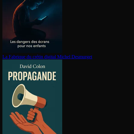
La Fabrique du crétin digital
Michel Desmurget