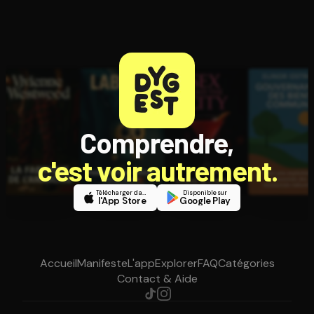
Comprendre,
c'est voir autrement.
Télécharger dans
Disponible sur
l'App Store
Google Play
Accueil
Manifeste
L'app
Explorer
FAQ
Catégories
Contact & Aide