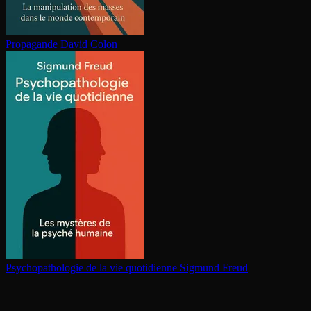
Propagande
David Colon
Psy­cho­pa­tho­lo­gie de la vie quotidienne
Sigmund Freud