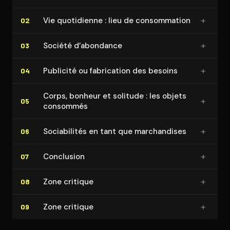
+
Vie quotidienne : lieu de consom­ma­tion
02
+
Société d’abondance
03
+
Publicité ou fabrication des besoins
04
Corps, bonheur et solitude : les objets
+
05
consommés
+
So­cia­bi­li­tés en tant que mar­chan­dises
06
+
Conclusion
07
+
Zone critique
08
+
Zone critique
09