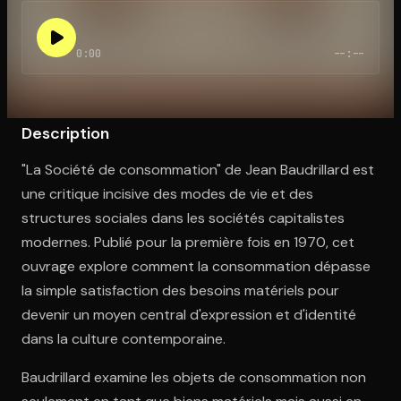
0:00
--:--
Ouvre l'app Appareil photo, pointe sur le code. C'est gratuit à l
Description
"La Société de consommation" de Jean Baudrillard est
une critique incisive des modes de vie et des
structures sociales dans les sociétés capitalistes
modernes. Publié pour la première fois en 1970, cet
ouvrage explore comment la consommation dépasse
la simple satisfaction des besoins matériels pour
devenir un moyen central d'expression et d'identité
dans la culture contemporaine.
Baudrillard examine les objets de consommation non