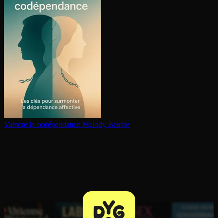
Vaincre la co­dé­pen­dance
Melody Beattie