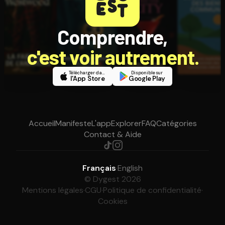
Comprendre,
c'est voir autrement.
Télécharger dans
Disponible sur
l'App Store
Google Play
Accueil
Manifeste
L'app
Explorer
FAQ
Catégories
Contact & Aide
Français
·
English
© Dygest 2026
Mentions légales
·
CGU
·
Politique de confidentialité
·
Cookies