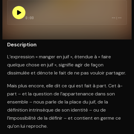
0:00
--:--
Ouvre l'app Appareil photo, pointe sur le code. C'est gratuit à l
Description
L’expression « manger en juif », étendue à « faire
quelque chose en juif », signifie agir de façon
dissimulée et dénote le fait de ne pas vouloir partager.
Mais plus encore, elle dit ce qui est fait à part. Cet à-
part – et la question de l’appartenance dans son
ensemble – nous parle de la place du juif, de la
définition intrinsèque de son identité – ou de
l’impossibilité de la définir – et contient en germe ce
qu’on lui reproche.