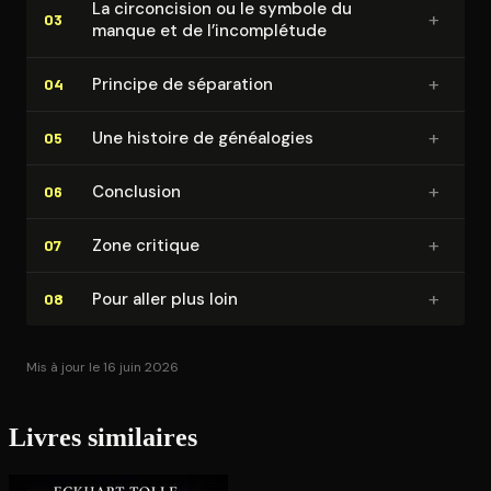
des analyses historiques pour démontrer la
La cir­con­ci­sion ou le symbole du
+
03
complexité et la persistance de l'antisémitisme, tout
manque et de l’in­com­plé­tude
en offrant des pistes de réflexion pour le combattre.
+
Principe de séparation
04
+
Une histoire de généalogies
05
+
Conclusion
06
+
Zone critique
07
+
Pour aller plus loin
08
Mis à jour le 16 juin 2026
Livres similaires