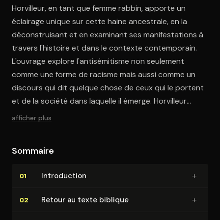
Horvilleur, en tant que femme rabbin, apporte un
éclairage unique sur cette haine ancestrale, en la
déconstruisant et en examinant ses manifestations à
travers l'histoire et dans le contexte contemporain.
L'ouvrage explore l'antisémitisme non seulement
comme une forme de racisme mais aussi comme un
discours qui dit quelque chose de ceux qui le portent
et de la société dans laquelle il émerge. Horvilleur
discute de la manière dont l'antisémitisme sert
afficher plus
souvent à définir une identité collective en désignant
le Juif comme l'Autre absolu, l'élément étranger qui
Sommaire
permet de consolider un "nous" en opposition à un
"eux". Elle aborde également les questions de la laïcité,
+
In­tro­duc­tion
01
de l'identité, et du rôle de la mémoire et de l'oubli dans
la perpétuation de l'antisémitisme. Horvilleur utilise des
+
Retour au texte biblique
02
références bibliques, des anecdotes personnelles et