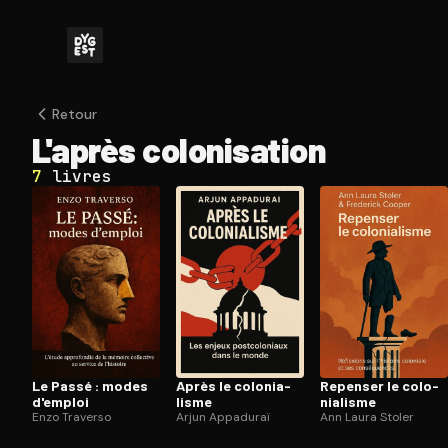
Retour
L'après co­lo­ni­sa­tion
7
livres
Le Passé : modes
Après le co­lo­nia­
Repenser le co­lo­
d'emploi
lisme
nia­lisme
Enzo Traverso
Arjun Appaduraï
Ann Laura Stoler