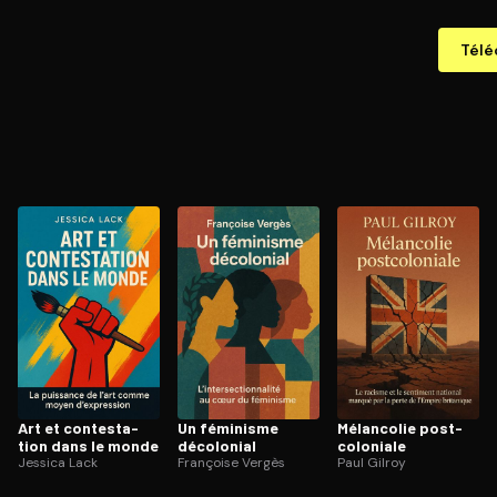
Télé
Art et contes­ta­
Un féminisme
Mélancolie post­
tion dans le monde
décolonial
co­lo­niale
Jessica Lack
Françoise Vergès
Paul Gilroy