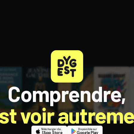
ratuit à l'essai.
Comprendre,
est voir autreme
Télécharger dans
Disponible sur
l'App Store
Google Play