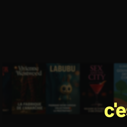
Ouvre l'app Appareil photo, pointe sur le code. C'est g
c'