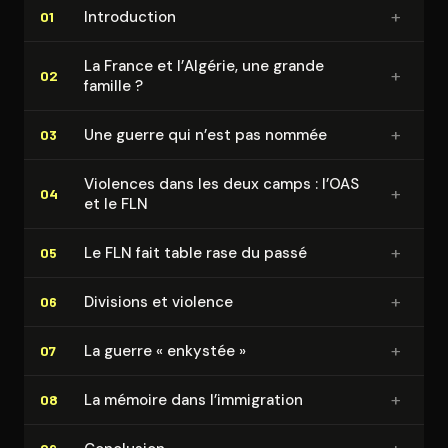
+
In­tro­duc­tion
01
La France et l’Algérie, une grande
+
02
famille ?
+
Une guerre qui n’est pas nommée
03
Violences dans les deux camps : l’OAS
+
04
et le FLN
+
Le FLN fait table rase du passé
05
+
Divisions et violence
06
+
La guerre « enkystée »
07
+
La mémoire dans l’immigration
08