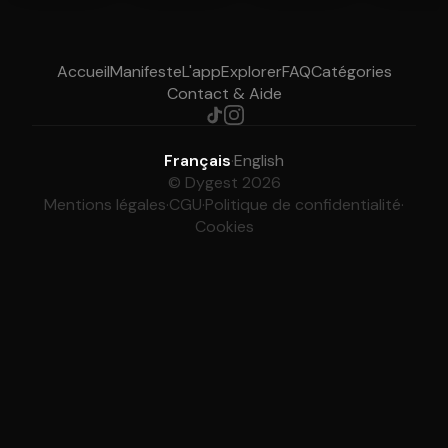
Accueil
Manifeste
L'app
Explorer
FAQ
Catégories
Contact & Aide
Français
·
English
© Dygest 2026
Mentions légales
·
CGU
·
Politique de confidentialité
·
Cookies