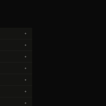
+
+
+
+
+
+
+