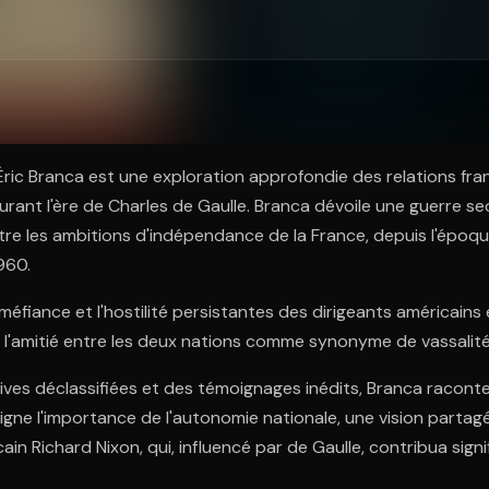
ratuit à l'essai.
'Éric Branca est une exploration approfondie des relations fr
urant l'ère de Charles de Gaulle. Branca dévoile une guerre s
tre les ambitions d'indépendance de la France, depuis l'époqu
960.
 méfiance et l'hostilité persistantes des dirigeants américains
ir l'amitié entre les deux nations comme synonyme de vassalité
ives déclassifiées et des témoignages inédits, Branca racont
ligne l'importance de l'autonomie nationale, une vision parta
ain Richard Nixon, qui, influencé par de Gaulle, contribua signi