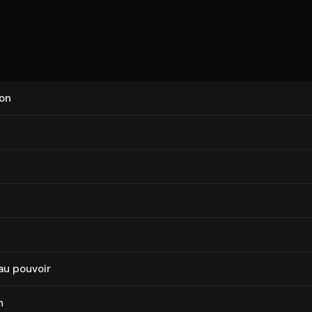
ion
au pouvoir
n