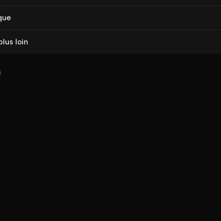
que
plus loin
6