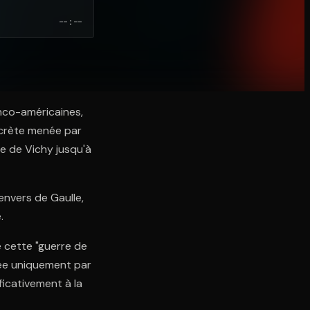
--:--
anco-américaines,
ecrète menée par
e de Vichy jusqu'à
 envers de Gaulle,
.
e cette "guerre de
gée uniquement par
ficativement à la