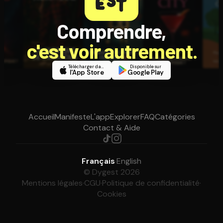
Comprendre,
c'est voir autrement.
Télécharger dans
Disponible sur
l'App Store
Google Play
Accueil
Manifeste
L'app
Explorer
FAQ
Catégories
Contact & Aide
Français
·
English
© Dygest 2026
Mentions légales
·
CGU
·
Politique de confidentialité
·
Cookies