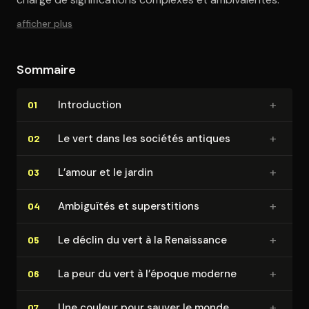
afficher plus
Sommaire
+
In­tro­duc­tion
01
+
Le vert dans les sociétés antiques
02
+
L’amour et le jardin
03
+
Ambiguïtés et su­per­sti­tions
04
+
Le déclin du vert à la Renaissance
05
+
La peur du vert à l’époque moderne
06
+
Une couleur pour sauver le monde
07