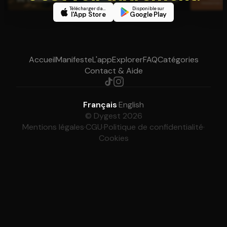
Télécharger dans
Disponible sur
l'App Store
Google Play
Accueil
Manifeste
L'app
Explorer
FAQ
Catégories
Contact & Aide
Français
·
English
© Dygest 2026
Mentions légales
·
CGU
·
Politique de confidentialité
·
Cookies