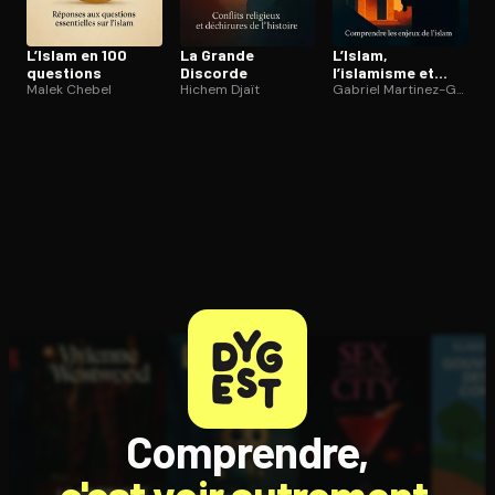
L’Islam en 100
La Grande
L’Islam,
questions
Discorde
l’islamisme et
Malek Chebel
Hichem Djaït
l’Occident
Gabriel Martinez-Gros
Comprendre,
c'est voir autrement.