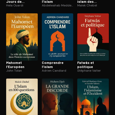
Jours de
l’islam
islam des
Muhammad
Hela Ouardi
Abdelwahab Meddeb
Lumières
Malek Chebel
Mahomet
Comprendre
Fatwâs et
l’Européen
l’islam
politique
John Tolan
Adrien Candiard
Stéphane Valter