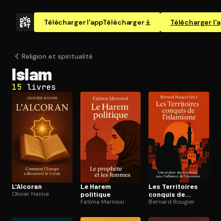
Télécharger l'app
Télécharger
Télécharger l'
Religion et spi­ri­tua­li­té
Islam
15
livres
L’Alcoran
Le Harem
Les Territoires
Olivier Hanne
politique
conquis de
Fatima Mernissi
l’islamisme
Bernard Rougier