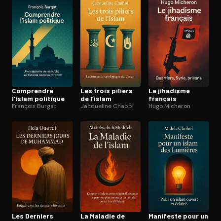
Ouvre l'app Appareil photo, pointe sur le code. C'est gratuit à l
Comprendre
Les trois piliers
Le jihadisme
l’islam politique
de l’islam
français
François Burgat
Jacqueline Chabbi
Hugo Micheron
Les Derniers
La Maladie de
Manifeste pour un