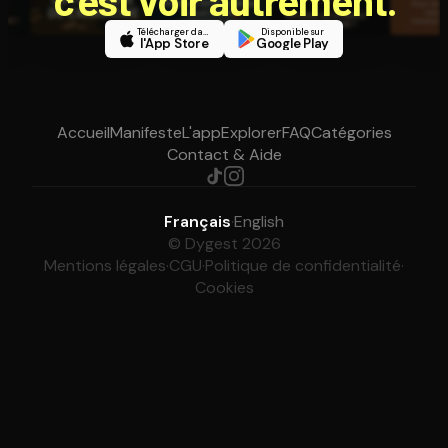
Télécharger dans
Disponible sur
l'App Store
Google Play
Accueil
Manifeste
L'app
Explorer
FAQ
Catégories
Contact & Aide
Français
·
English
© Dygest 2026
Mentions légales
·
CGU
·
Politique de confidentialité
·
Cookies