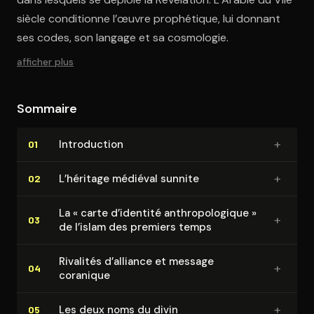
siècle conditionne l’œuvre prophétique, lui donnant
ses codes, son langage et sa cosmologie.
afficher plus
Sommaire
+
In­tro­duc­tion
01
+
L’héritage médiéval sunnite
02
La « carte d’identité an­thro­po­lo­gique »
+
03
de l’islam des premiers temps
Rivalités d’alliance et message
+
04
coranique
+
Les deux noms du divin
05