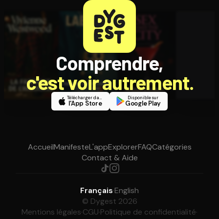
Comprendre,
c'est voir autrement.
Télécharger dans
Disponible sur
l'App Store
Google Play
Accueil
Manifeste
L'app
Explorer
FAQ
Catégories
Contact & Aide
Français
·
English
© Dygest 2026
Mentions légales
·
CGU
·
Politique de confidentialité
·