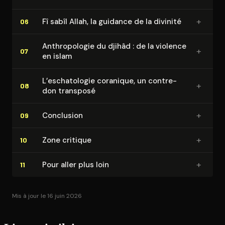
+
Fî sabîl Allah, la guidance de la divinité
06
An­thro­po­lo­gie du djihâd : de la violence
+
07
en islam
L’es­cha­to­lo­gie coranique, un contre-
+
08
don transposé
+
Conclusion
09
+
Zone critique
10
+
Pour aller plus loin
11
Mis à jour le 16 juin 2026