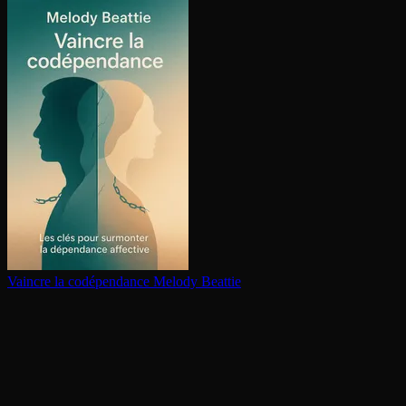
Vaincre la co­dé­pen­dance
Melody Beattie