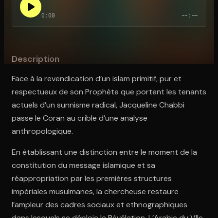
0:00
--:--
Ouvre l'app Appareil photo, pointe sur le code. C'est gratuit à l
Description
Face à la revendication d’un islam primitif, pur et
respectueux de son Prophète que portent les tenants
actuels d’un sunnisme radical, Jacqueline Chabbi
passe le Coran au crible d’une analyse
anthropologique.
En établissant une distinction entre le moment de la
constitution du message islamique et sa
réappropriation par les premières structures
impériales musulmanes, la chercheuse restaure
l’ampleur des cadres sociaux et ethnographiques
dans lesquels se déploie la Révélation. L’Arabie du VIIe