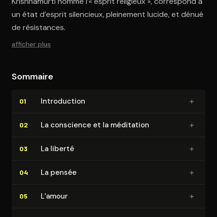
Krishnamurti nomme l’« esprit religieux », correspond à
un état d’esprit silencieux, pleinement lucide, et dénué
de résistances.
afficher plus
Sommaire
+
In­tro­duc­tion
01
+
La conscience et la méditation
02
+
La liberté
03
+
La pensée
04
+
L’amour
05