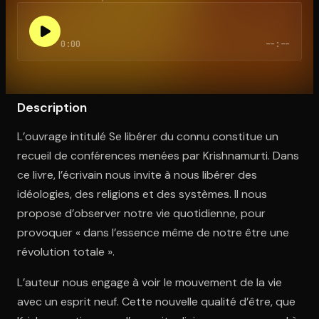
0:00
--:--
Ouvre l'app Appareil photo, pointe sur le code. C'est gratuit à l
Description
L’ouvrage intitulé Se libérer du connu constitue un
recueil de conférences menées par Krishnamurti. Dans
ce livre, l’écrivain nous invite à nous libérer des
idéologies, des religions et des systèmes. Il nous
propose d’observer notre vie quotidienne, pour
provoquer « dans l’essence même de notre être une
révolution totale ».
L’auteur nous engage à voir le mouvement de la vie
avec un esprit neuf. Cette nouvelle qualité d’être, que