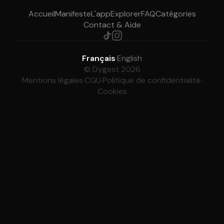
Accueil
Manifeste
L'app
Explorer
FAQ
Catégories
Contact & Aide
Français
·
English
© Dygest 2026
Mentions légales
·
CGU
·
Politique de confidentialité
·
Cookies