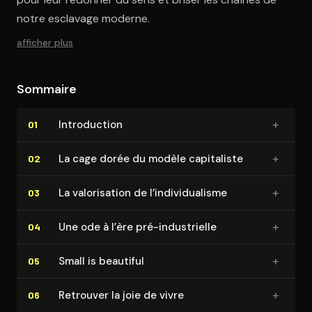
notre esclavage moderne.
afficher plus
Sommaire
+
In­tro­duc­tion
01
+
La cage dorée du modèle capitaliste
02
+
La va­lo­ri­sa­tion de l’in­di­vi­dua­lisme
03
+
Une ode à l’ère pré-in­dus­trielle
04
+
Small is beautiful
05
+
Retrouver la joie de vivre
06