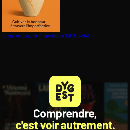
L’Ap­pren­tis­sage de l'im­per­fec­tion
Tal Ben-Shahar
Comprendre,
c'est voir autrement.