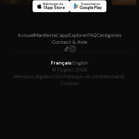
Télécharger dans
Disponible sur
l'App Store
Google Play
Accueil
Manifeste
L'app
Explorer
FAQ
Catégories
Contact & Aide
Français
·
English
© Dygest 2026
Mentions légales
·
CGU
·
Politique de confidentialité
·
Cookies