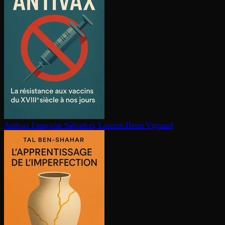
Antivax
Françoise Salvadori, Laurent-Henri Vignaud