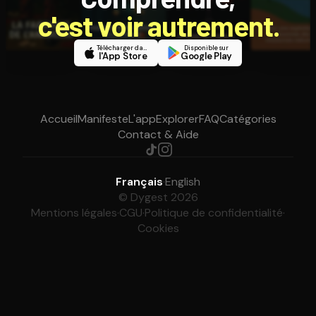
c'est voir autrement.
Télécharger dans
Disponible sur
l'App Store
Google Play
Accueil
Manifeste
L'app
Explorer
FAQ
Catégories
Contact & Aide
Français
·
English
© Dygest 2026
Mentions légales
·
CGU
·
Politique de confidentialité
·
Cookies