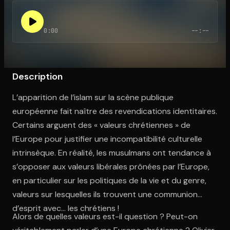
0:00
--:--
Ouvre l'app Appareil photo, pointe sur le code. C'est gratuit à l
Description
L’apparition de l’islam sur la scène publique
européenne fait naître des revendications identitaires.
Certains arguent des « valeurs chrétiennes » de
l’Europe pour justifier une incompatibilité culturelle
intrinsèque. En réalité, les musulmans ont tendance à
s’opposer aux valeurs libérales prônées par l’Europe,
en particulier sur les politiques de la vie et du genre,
valeurs sur lesquelles ils trouvent une communion
d’esprit avec… les chrétiens !
Alors de quelles valeurs est-il question ? Peut-on