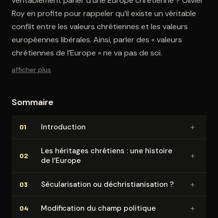
véritablement parler d’une Europe chrétienne ? Olivier
Roy en profite pour rappeler qu’il existe un véritable
conflit entre les valeurs chrétiennes et les valeurs
européennes libérales. Ainsi, parler des « valeurs
chrétiennes de l’Europe » ne va pas de soi.
afficher plus
Sommaire
+
In­tro­duc­tion
01
Les héritages chrétiens : une histoire
+
02
de l’Europe
+
Sé­cu­la­ri­sa­tion ou dé­chris­tia­ni­sa­tion ?
03
+
Mo­di­fi­ca­tion du champ politique
04