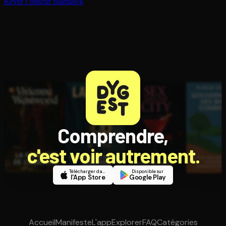
Rêver l’obscur
Starhawk
Comprendre,
c'est voir autrement.
Télécharger dans
Disponible sur
l'App Store
Google Play
Accueil
Manifeste
L'app
Explorer
FAQ
Catégories