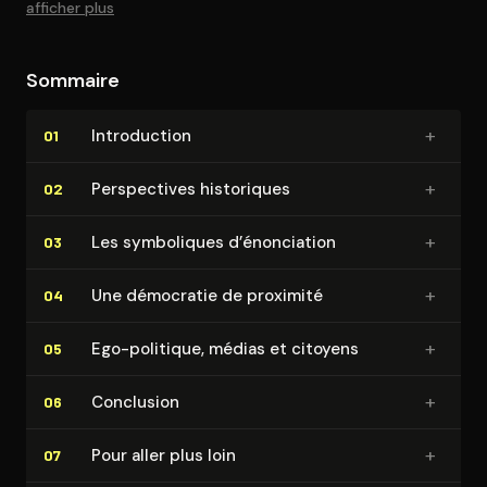
afficher plus
Sommaire
+
In­tro­duc­tion
01
+
Pers­pec­tives historiques
02
+
Les symboliques d’énonciation
03
+
Une démocratie de proximité
04
+
Ego-politique, médias et citoyens
05
+
Conclusion
06
+
Pour aller plus loin
07