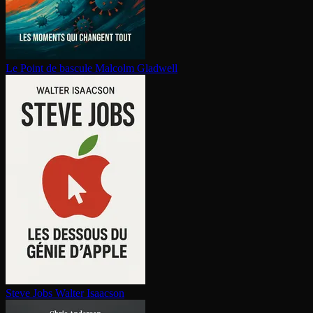
Le Point de bascule
Malcolm Gladwell
Steve Jobs
Walter Isaacson