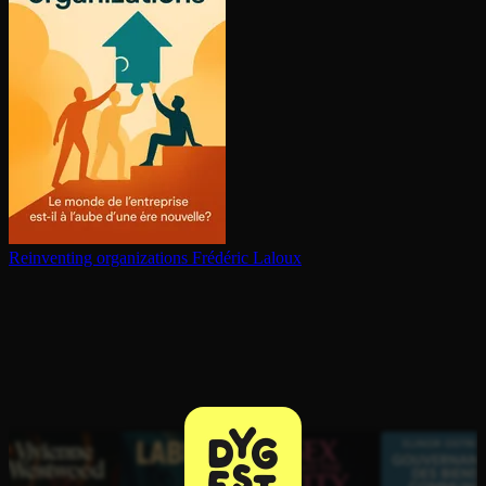
Reinventing or­ga­ni­za­tions
Frédéric Laloux