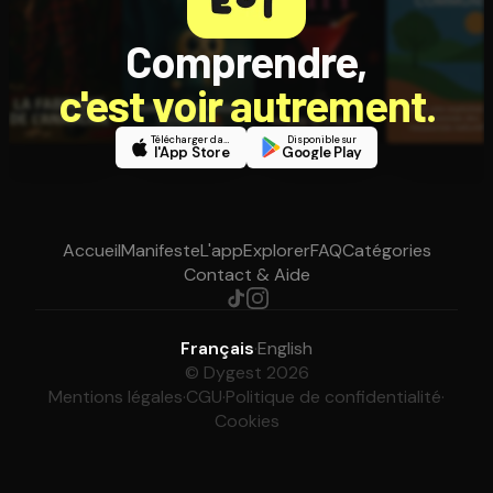
Comprendre,
c'est voir autrement.
Télécharger dans
Disponible sur
l'App Store
Google Play
Accueil
Manifeste
L'app
Explorer
FAQ
Catégories
Contact & Aide
Français
·
English
© Dygest 2026
Mentions légales
·
CGU
·
Politique de confidentialité
·
Cookies