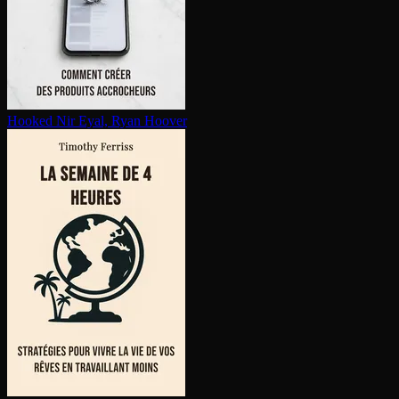
Hooked
Nir Eyal, Ryan Hoover