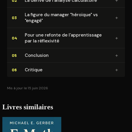
+
La dérive de l'analyse cal­cu­la­toire
02
La figure du manager "héroïque" vs
+
03
"engagé"
Pour une refonte de l'ap­pren­tis­sage
+
04
par la réflexivité
+
Conclusion
05
+
Critique
06
Mis à jour le 15 juin 2026
Livres similaires