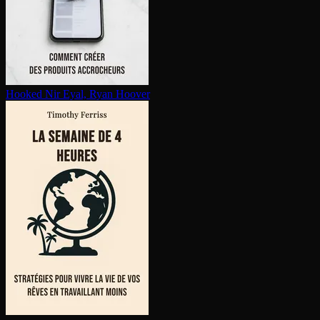
Hooked
Nir Eyal, Ryan Hoover