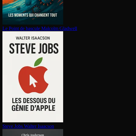
Le Point de bascule
Malcolm Gladwell
Steve Jobs
Walter Isaacson