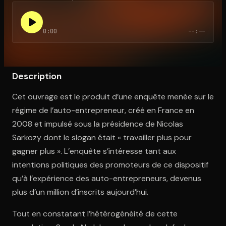
0:00
--:--
Ouvre l'app Appareil photo, pointe sur le code. C'est gratuit à l
Description
Cet ouvrage est le produit d’une enquête menée sur le
régime de l’auto-entrepreneur, créé en France en
2008 et impulsé sous la présidence de Nicolas
Sarkozy dont le slogan était « travailler plus pour
gagner plus ». L’enquête s’intéresse tant aux
intentions politiques des promoteurs de ce dispositif
qu’à l’expérience des auto-entrepreneurs, devenus
plus d’un million d’inscrits aujourd’hui.
Tout en constatant l’hétérogénéité de cette