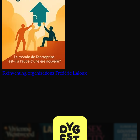
Reinventing or­ga­ni­za­tions
Frédéric Laloux