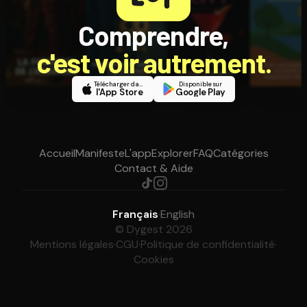
Comprendre,
c'est voir autrement.
Télécharger dans
Disponible sur
l'App Store
Google Play
Accueil
Manifeste
L'app
Explorer
FAQ
Catégories
Contact & Aide
Français
·
English
© Dygest 2026
Mentions légales
·
CGU
·
Politique de confidentialité
·
Cookies