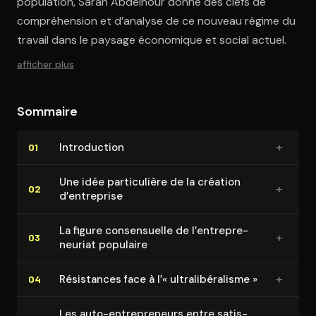
population, Sarah Abdelnour donne des clefs de
compréhension et d’analyse de ce nouveau régime du
travail dans le paysage économique et social actuel.
afficher plus
Sommaire
+
In­tro­duc­tion
01
Une idée par­ti­cu­lière de la création
+
02
d’entreprise
La figure consen­suelle de l’en­tre­pre­
+
03
neu­riat populaire
+
Résistances face à l’« ul­tra­li­bé­ra­lisme »
04
Les auto-en­tre­pre­neurs entre sa­tis­