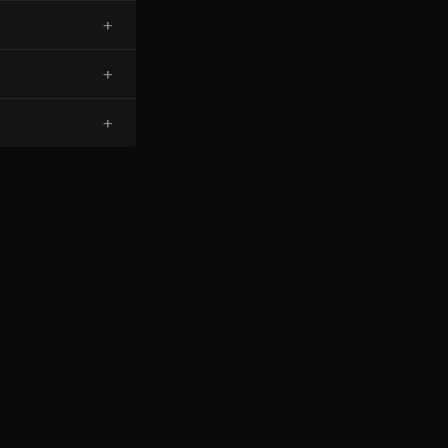
+
+
+