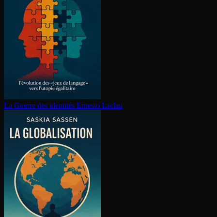
La Guerre des identités
Ernesto Laclau