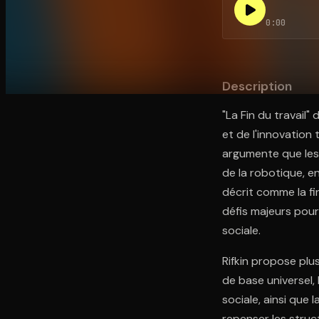
0:00
Ouvre l'app Appareil photo, pointe sur le code. C'est g
Description
"La Fin du travail
et de l'innovation 
argumente que les 
de la robotique, e
décrit comme la fi
défis majeurs pou
sociale.
Rifkin propose plu
de base universel,
sociale, ainsi que 
repenser les struc