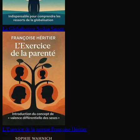
La Glo­ba­li­sa­tion
Saskia Sassen
L'Exercice de la parenté
Françoise Héritier