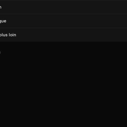
n
que
plus loin
6