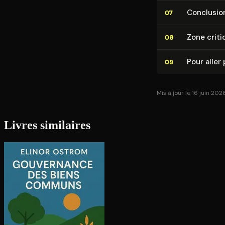
Conclusio
07
Zone criti
08
Pour aller 
09
Mis à jour le 16 juin 202
Livres similaires