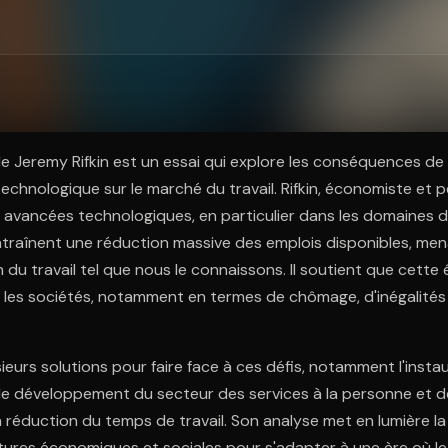
ratuit à l'essai.
" de Jeremy Rifkin est un essai qui explore les conséquences de
technologique sur le marché du travail. Rifkin, économiste et p
avancées technologiques, en particulier dans les domaines de
ntraînent une réduction massive des emplois disponibles, mena
n du travail tel que nous le connaissons. Il soutient que cette
r les sociétés, notamment en termes de chômage, d'inégalités
sieurs solutions pour faire face à ces défis, notamment l'insta
 le développement du secteur des services à la personne et d
la réduction du temps de travail. Son analyse met en lumière l
tures économiques et sociales pour s'adapter à une ère où le