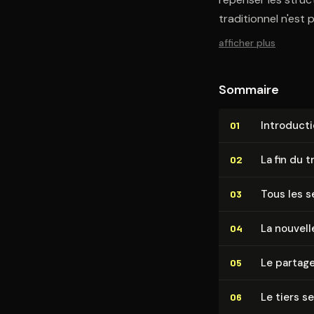
traditionnel n'est 
afficher plus
Sommaire
In­tro­duc­t
01
La fin du t
02
Tous les 
03
La nouvel
04
Le partage
05
Le tiers s
06