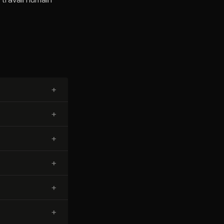
+
+
+
+
+
+