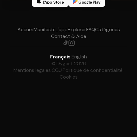
l'App Store
Google Play
Accueil
Manifeste
L'app
Explorer
FAQ
Catégories
Contact & Aide
Français
·
English
© Dygest 2026
Mentions légales
·
CGU
·
Politique de confidentialité
·
Cookies