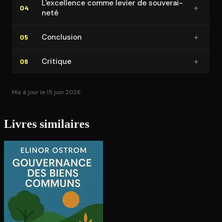
L'ex­cel­lence comme levier de sou­ve­rai­
+
04
ne­té
+
Conclusion
05
+
Critique
06
Mis à jour le 15 juin 2026
Livres similaires