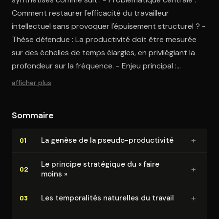
Comment restaurer l'efficacité du travailleur
intellectuel sans provoquer l'épuisement structurel ? -
Thèse défendue : La productivité doit être mesurée
sur des échelles de temps élargies, en privilégiant la
profondeur sur la fréquence. - Enjeu principal :
Redéfinir la valeur professionnelle au-delà de la
afficher plus
réactivité numérique immédiate. Pour comprendre la
portée de sa proposition, il est essentiel d'examiner
Sommaire
d'abord la genèse du problème qu'il identifie : une
culture omniprésente de la pseudo-productivité.
+
La genèse de la pseudo-pro­duc­ti­vi­té
01
Le principe stratégique du « faire
+
02
moins »
+
Les tem­po­ra­li­tés naturelles du travail
03