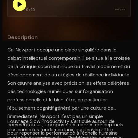
0:00
--:--
Ouvre l'app Appareil photo, pointe sur le code. C'est gratuit à l
Description
Cal Newport occupe une place singulière dans le
débat intellectuel contemporain. Il se situe à la croisée
de la critique sociotechnique du travail moderne et du
développement de stratégies de résilience individuelle.
Son œuvre analyse avec précision les effets délétères
des technologies numériques sur l'organisation
professionnelle et le bien-être, en particulier
l'épuisement cognitif généré par une culture de
l'immédiateté. Newport n'est pas un simple
L'ouvrage Slow Productivity s'articule autour de
commentateur ; il propose des cadres conceptuels
plusieurs axes fondamentaux, qui peuvent être
pour repenser la performance à l'échelle humaine.
synthétisés comme suit : - Problématique centrale :