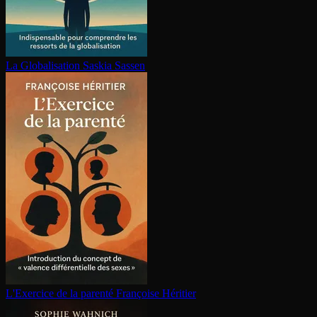
La Glo­ba­li­sa­tion
Saskia Sassen
L'Exercice de la parenté
Françoise Héritier