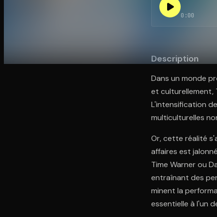
0:00
Ouvre l'app Appareil photo, pointe sur le code. C'est g
Description
Dans un monde pro
et culturellement,
L'intensification d
multiculturelles no
Or, cette réalité s
affaires est jalon
Time Warner ou Dai
entraînant des pert
minent la perform
essentielle à l'un