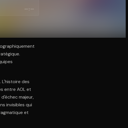
--:--
géographiquement
ratégique.
équipes
 L'histoire des
es entre AOL et
r d'échec majeur,
ns invisibles qui
ragmatique et