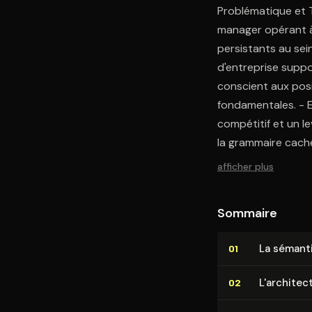
Problématique et 
manager opérant à
persistants au sei
d'entreprise suppo
conscient aux posi
fondamentales. - E
compétitif et un l
la grammaire cach
afficher plus
Sommaire
La sémanti
01
L'ar­chi­te
02