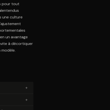
s pour tout
malentendus
s une culture
l'ajustement
mportementales
e en un avantage
nvite à décortiquer
n modèle.
+
+