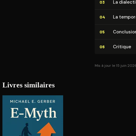
La dialect
03
La temporal
04
Conclusio
05
Critique
06
Mis à jour le 15 juin 202
Livres similaires