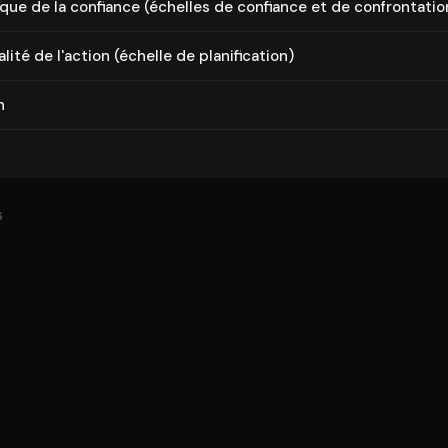
ique de la confiance (échelles de confiance et de confron­ta­tio
ité de l'action (échelle de pla­ni­fi­ca­tion)
n
6