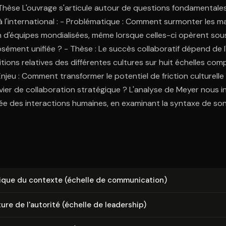
Thèse L'ouvrage s'articule autour de questions fondamentale
 l'international : - Problématique : Comment surmonter les 
n d'équipes mondialisées, même lorsque celles-ci opèrent sou
sément unifiée ? - Thèse : Le succès collaboratif dépend de 
tions relatives des différentes cultures sur huit échelles co
njeu : Comment transformer le potentiel de friction culturell
evier de collaboration stratégique ? L'analyse de Meyer nous i
ée des interactions humaines, en examinant la syntaxe de so
que du contexte (échelle de com­mu­ni­ca­tion)
c­ture de l'autorité (échelle de leadership)