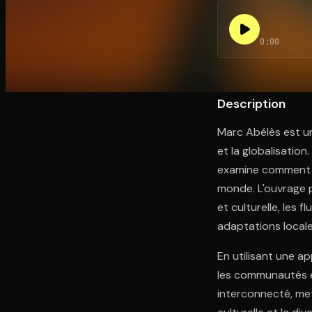
0:00
Ouvre l'app Appareil photo, pointe sur le code. C'est g
Description
Marc Abélès est un
et la globalisation
examine comment la 
monde. L'ouvrage 
et culturelle, les f
adaptations local
En utilisant une a
les communautés et
interconnecté, mett