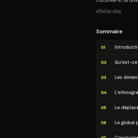
culturelle et la dive
afficher plus
Sommaire
In­tro­duc­t
01
Qu’est-ce q
02
Les dimensi
03
L’eth­no­gr
04
Le déplac
05
Le global 
06
Conclusio
07