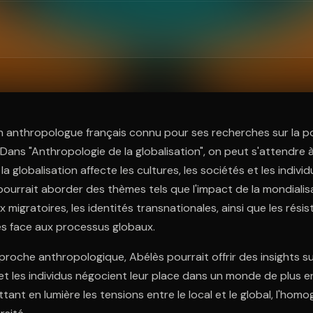
ratuit à l'essai.
 anthropologue français connu pour ses recherches sur la pol
. Dans "Anthropologie de la globalisation", on peut s'attendre 
globalisation affecte les cultures, les sociétés et les individ
pourrait aborder des thèmes tels que l'impact de la mondial
lux migratoires, les identités transnationales, ainsi que les rési
es face aux processus globaux.
pproche anthropologique, Abélès pourrait offrir des insights s
 les individus négocient leur place dans un monde de plus e
ant en lumière les tensions entre le local et le global, l'hom