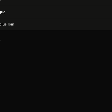
que
plus loin
6