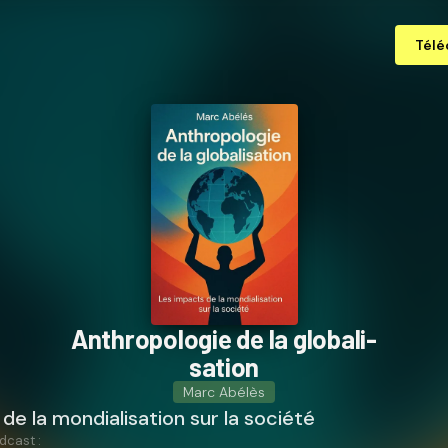
Télé
An­thro­po­lo­gie de la glo­ba­li­
sa­tion
Marc Abélès
de la mondialisation sur la société
dcast :