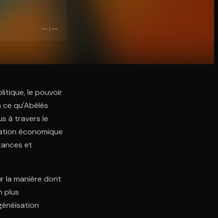
--:--
itique, le pouvoir
à ce qu'Abélès
us à travers le
isation économique
stances et
ur la manière dont
n plus
ogénéisation