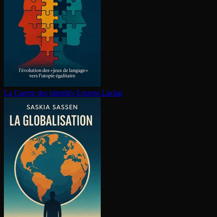
La Guerre des identités
Ernesto Laclau