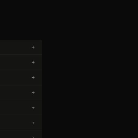
+
+
+
+
+
+
+