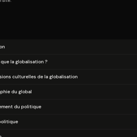
rsité.
ion
ue la glo­ba­li­sa­tion ?
ons culturelles de la glo­ba­li­sa­tion
a­phie du global
ement du politique
politique
n