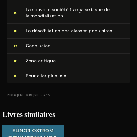
La nouvelle société française issue de
+
05
la mon­dia­li­sa­tion
+
La désaf­fi­lia­tion des classes populaires
06
+
Conclusion
07
+
Zone critique
08
+
Pour aller plus loin
09
Mis à jour le 16 juin 2026
Livres similaires