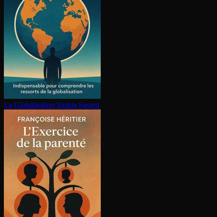
La Glo­ba­li­sa­tion
Saskia Sassen