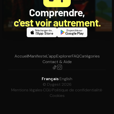
Comprendre,
c'est voir autrement.
Télécharger dans
Disponible sur
l'App Store
Google Play
Accueil
Manifeste
L'app
Explorer
FAQ
Catégories
Contact & Aide
Français
·
English
© Dygest 2026
Mentions légales
·
CGU
·
Politique de confidentialité
·
Cookies