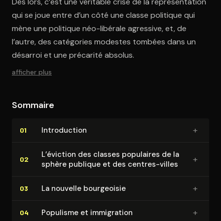
Dès lors, c’est une véritable crise de la représentation
qui se joue entre d’un côté une classe politique qui
mène une politique néo-libérale agressive, et, de
l’autre, des catégories modestes tombées dans un
désarroi et une précarité absolus.
afficher plus
Sommaire
+
In­tro­duc­tion
01
L’éviction des classes populaires de la
+
02
sphère publique et des centres-villes
+
La nouvelle bourgeoisie
03
+
Populisme et immigration
04