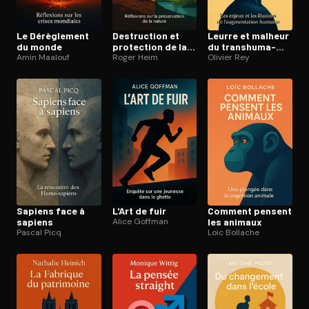
Le Dérèglement
Destruction et
Leurre et malheur
du monde
protection de la
du trans­hu­ma­
Amin Maalouf
nature
Roger Heim
nisme
Olivier Rey
Sapiens face à
L'Art de fuir
Comment pensent
sapiens
Alice Goffman
les animaux
Pascal Picq
Loïc Bollache