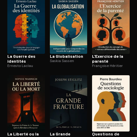
Ouvre l'app Appareil photo, pointe sur le code. C'est gratuit à l
La Guerre des
La Glo­ba­li­sa­tion
L'Exercice de la
identités
Saskia Sassen
parenté
Ernesto Laclau
Françoise Héritier
La Liberté ou la
La Grande
Questions de