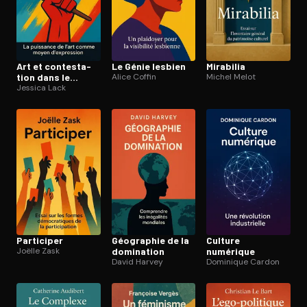
Art et contes­ta­
Le Génie lesbien
Mirabilia
tion dans le
Alice Coffin
Michel Melot
monde
Jessica Lack
Participer
Géographie de la
Culture
Joëlle Zask
domination
numérique
David Harvey
Dominique Cardon