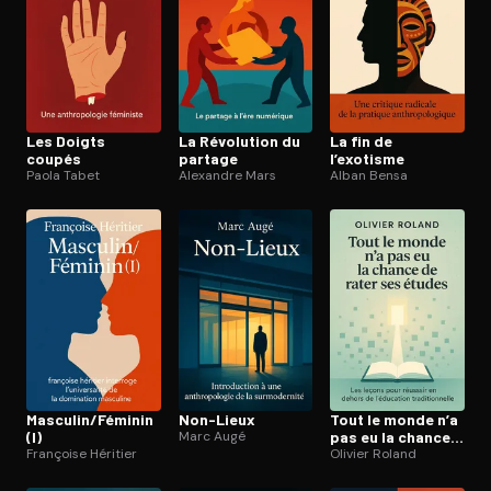
Les Doigts
La Révolution du
La fin de
coupés
partage
l’exotisme
Paola Tabet
Alexandre Mars
Alban Bensa
Masculin/Féminin
Non-Lieux
Tout le monde n’a
(I)
Marc Augé
pas eu la chance
Françoise Héritier
de rater ses
Olivier Roland
études