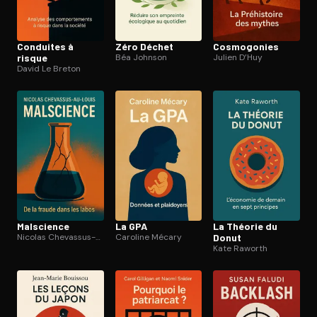
Conduites à
Zéro Déchet
Cosmogonies
risque
Béa Johnson
Julien D’Huy
David Le Breton
Malscience
La GPA
La Théorie du
Nicolas Chevassus-au-Louis
Caroline Mécary
Donut
Kate Raworth