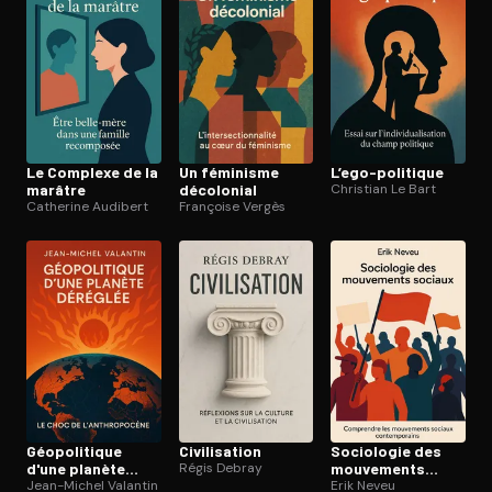
Le Complexe de la
Un féminisme
L’ego-politique
marâtre
décolonial
Christian Le Bart
Catherine Audibert
Françoise Vergès
Géo­po­li­tique
Ci­vi­li­sa­tion
Sociologie des
d'une planète
Régis Debray
mouvements
déréglée
Jean-Michel Valantin
sociaux
Erik Neveu