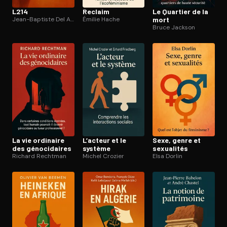
L214
Reclaim
Le Quartier de la
Jean-Baptiste Del Amo
Émilie Hache
mort
Bruce Jackson
La vie ordinaire
L’acteur et le
Sexe, genre et
des gé­no­ci­daires
système
sexualités
Richard Rechtman
Michel Crozier
Elsa Dorlin