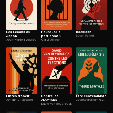
Les Leçons du
Pourquoi le
Backlash
Japon
patriarcat ?
Susan Faludi
Jean-Marie Bouissou
Carol Gilligan
Libres d’obéir
Contre les
Être éco­fé­mi­niste
Johann Chapoutot
élections
Jeanne Burgart Goutal
David Van Reybrouck