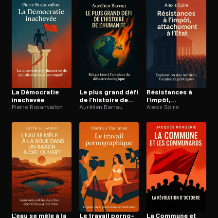
La Démocratie
Le plus grand défi
Résistances à
inachevée
de l’histoire de
l’impôt,
Pierre Rosanvallon
l’humanité
Aurélien Barrau
attachement à
Alexis Spire
l’État
L’eau se mêle à la
Le travail por­no­
La Commune et