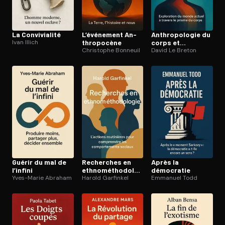
La Convi­via­li­té
L’événement An­
An­thro­po­lo­gie du
Ivan Illich
thro­po­cène
corps et
Christophe Bonneuil
modernité
David Le Breton
Guérir du mal de
Recherches en
Après la
l’infini
eth­no­mé­tho­do­lo­
démocratie
Yves-Marie Abraham
gie
Harold Garfinkel
Emmanuel Todd