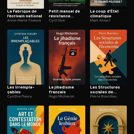
La Fabrique de
Petit manuel de
Le coup d’État
l’écrivain national
résistance
climatique
Anne-Marie Thiesse
contem­po­raine
Cyril Dion
Mark Alizart
Les Ir­rem­pla­
Le jihadisme
Les Structures
çables
français
sociales de
Cynthia Fleury
Hugo Micheron
l’économie
Pierre Bourdieu