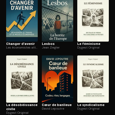
Changer d’avenir
Lesbos
Le féminisme
Les économistes atterrés
Jean Ziegler
Dygest Original
La déso­béis­sance
Cœur de banlieue
Le syn­di­ca­lisme
civile
David Lepoutre
Dygest Original
Dygest Original