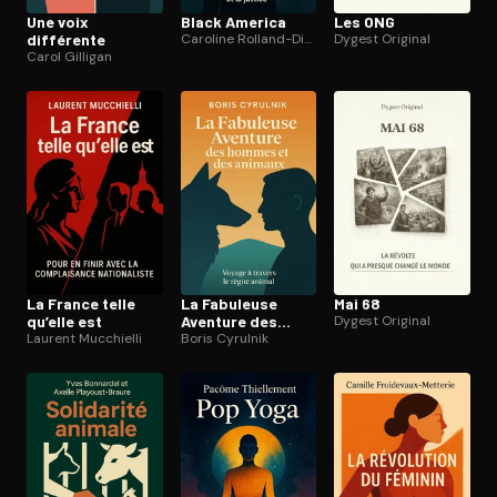
Une voix
Black America
Les ONG
différente
Caroline Rolland-Diamond
Dygest Original
Carol Gilligan
La France telle
La Fabuleuse
Mai 68
qu’elle est
Aventure des
Dygest Original
Laurent Mucchielli
hommes et des
Boris Cyrulnik
animaux