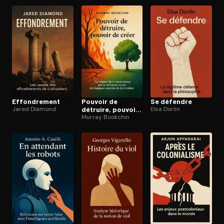
Ef­fon­dre­ment
Pouvoir de
Se défendre
Jared Diamond
détruire, pouvoir
Elsa Dorlin
de créer
Murray Bookchin