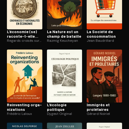
L’économie (se)
La Nature est un
La Société de
raconte-t-elle
champ de bataille
consom­ma­tion
des histoires ?
Regards croisés sur l’économie
Razmig Keucheyan
Jean Baudrillard
Reinventing or­ga­
L'écologie
Immigrés et
ni­za­tions
politique
prolétaires
Frédéric Laloux
Dygest Original
Gérard Noiriel