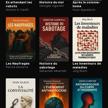
En attendant les
Histoire du viol
Après le co­lo­nia­
robots
Georges Vigarello
lisme
Antonio A. Casilli
Arjun Appaduraï
Les Naufragés
Histoire du
Les Inventeurs de
Patrick Declerck
sabotage
maladies
Sébastien Albertelli
Jörg Blech