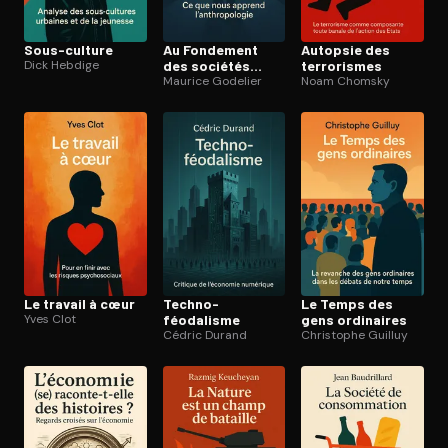
Sous-culture
Au Fondement
Autopsie des
Dick Hebdige
des sociétés
terrorismes
humaines
Maurice Godelier
Noam Chomsky
Le travail à cœur
Techno-
Le Temps des
Yves Clot
féodalisme
gens ordinaires
Cédric Durand
Christophe Guilluy