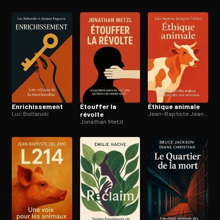
En­ri­chis­se­ment
Étouffer la
Éthique animale
Luc Boltanski
révolte
Jean-Baptiste Jeangène Vilmer
Jonathan Metzl