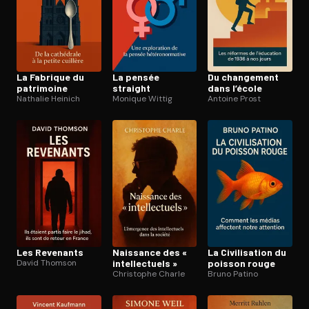
La Fabrique du
La pensée
Du changement
patrimoine
straight
dans l’école
Nathalie Heinich
Monique Wittig
Antoine Prost
Les Revenants
Naissance des «
La Ci­vi­li­sa­tion du
David Thomson
in­tel­lec­tuels »
poisson rouge
Christophe Charle
Bruno Patino