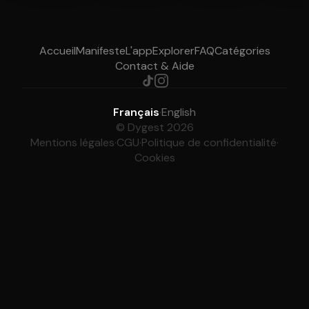
Accueil
Manifeste
L'app
Explorer
FAQ
Catégories
Contact & Aide
Français
·
English
© Dygest 2026
Mentions légales
·
CGU
·
Politique de confidentialité
·
Cookies