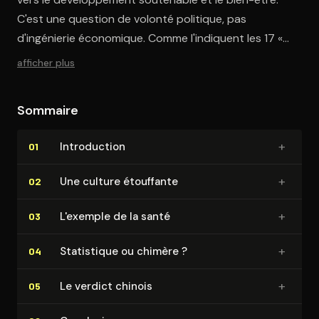
C'est une question de volonté politique, pas
d'ingénierie économique. Comme l'indiquent les 17 «
objectifs de développement durable » (ODD) des
afficher plus
Nations Unies, de tels indicateurs existent déjà.
Sommaire
+
In­tro­duc­tion
01
+
Une culture étouffante
02
+
L'exemple de la santé
03
+
Statistique ou chimère ?
04
+
Le verdict chinois
05