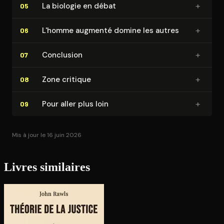
+
La biologie en débat
05
+
L'homme augmenté domine les autres
06
+
Conclusion
07
+
Zone critique
08
+
Pour aller plus loin
09
Mis à jour le 16 juin 2026
Livres similaires