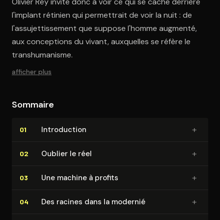
Olivier Rey invite donc à voir ce qui se cache derrière
l'implant rétinien qui permettrait de voir la nuit : de
l'assujettissement que suppose l'homme augmenté,
aux conceptions du vivant, auxquelles se réfère le
transhumanisme.
afficher plus
Sommaire
+
In­tro­duc­tion
01
+
Oublier le réel
02
+
Une machine à profits
03
+
Des racines dans la modernié
04