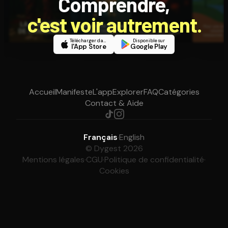
Comprendre,
c'est voir autrement.
Télécharger dans
Disponible sur
l'App Store
Google Play
Accueil
Manifeste
L'app
Explorer
FAQ
Catégories
Contact & Aide
Français
·
English
© Dygest 2026
Mentions légales
·
CGU
·
Politique de confidentialité
·
Cookies